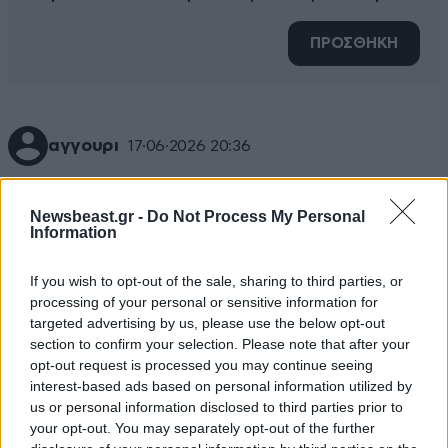
ΠΡΟΣΘΗΚΗ
αγγουρι
17·06·2026 20:36
στα 18 μου επαιζα σε ταινια με την νικολ κιντμαν και
αφου γυρισαμε μια ερωτικη σκηνη 153 φορες
Newsbeast.gr -
Do Not Process My Personal
Information
καταλαβα οτι δεν ταιριαζω με τη συγκεκριμενη
κοπελα και αποσυρθηκα για να μην το μετανιωσω και
If you wish to opt-out of the sale, sharing to third parties, or
δημιουργηθει θεμα με τη καριερα της. (εγω ημουν και
processing of your personal or sensitive information for
παραμενω φτασμενος και δν θα ειχα κανενα θεμα με
targeted advertising by us, please use the below opt-out
τη καριερα μου) Η Νικολ το εκτιμησε δεοντος αλλα
section to confirm your selection. Please note that after your
μεχρι σημερα αναπολει τις προβες και μου αναφερει
opt-out request is processed you may continue seeing
ποσο μετανιωσε που δηλωσα παραιτηση. ηθελε να
interest-based ads based on personal information utilized by
ολοκληρωσουμε μαζι την ταινια.. Ναι καλα
us or personal information disclosed to third parties prior to
your opt-out. You may separately opt-out of the further
καταλαβατε τη θεση μου πηρε ο Τομ Ο Κρουζ τοτε.