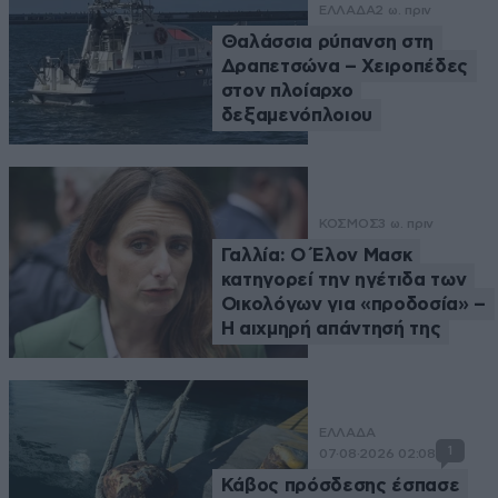
ΕΛΛΑΔΑ
2 ω. πριν
Θαλάσσια ρύπανση στη
Δραπετσώνα – Χειροπέδες
στον πλοίαρχο
δεξαμενόπλοιου
ΚΟΣΜΟΣ
3 ω. πριν
Γαλλία: Ο Έλον Μασκ
κατηγορεί την ηγέτιδα των
Οικολόγων για «προδοσία» –
Η αιχμηρή απάντησή της
ΕΛΛΑΔΑ
1
07·08·2026 02:08
Κάβος πρόσδεσης έσπασε