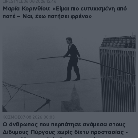
LIFESTYLE
06·08·2026 12:46
Μαρία Κορινθίου: «Είμαι πιο ευτυχισμένη από
ποτέ – Ναι, έχω πατήσει φρένο»
ΚΟΣΜΟΣ
07·08·2026 00:03
Ο άνθρωπος που περπάτησε ανάμεσα στους
Δίδυμους Πύργους χωρίς δίχτυ προστασίας -