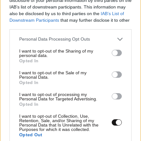
disclosure of your personal information by third parties on the
IAB’s list of downstream participants. This information may
Απαντήστε
0
0
also be disclosed by us to third parties on the
IAB’s List of
Downstream Participants
that may further disclose it to other
third parties.
Please note that this website/app uses one or more Google
Personal Data Processing Opt Outs
services and may gather and store information including but
not limited to your visit or usage behaviour. You may click to
I want to opt-out of the Sharing of my
personal data.
grant or deny consent to Google and its third-party tags to
Opted In
use your data for below specified purposes in below Google
consent section.
I want to opt-out of the Sale of my
Personal Data.
Opted In
I want to opt-out of processing my
Personal Data for Targeted Advertising.
Opted In
I want to opt-out of Collection, Use,
Retention, Sale, and/or Sharing of my
Personal Data that Is Unrelated with the
Purposes for which it was collected.
Opted Out
TRENDING