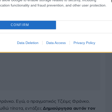
cation functionality and fraud prevention, and other user protection.
CONFIRM
Data Deletion
Data Access
Privacy Policy
ς Φράνκο. Εγώ, ο πραγματικός Τζέιμς Φράνκο.
ωθώ τίποτα, εντάξει;
Δημιούργησα αυτόν τον