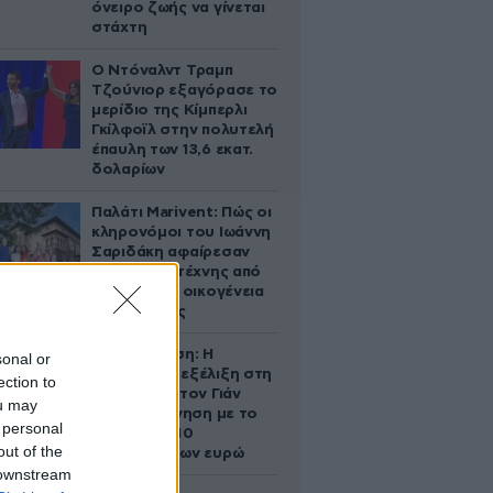
όνειρο ζωής να γίνεται
στάχτη
Ο Ντόναλντ Τραμπ
Τζούνιορ εξαγόρασε το
μερίδιο της Κίμπερλι
Γκίλφοϊλ στην πολυτελή
έπαυλη των 13,6 εκατ.
δολαρίων
Παλάτι Marivent: Πώς οι
κληρονόμοι του Ιωάννη
Σαριδάκη αφαίρεσαν
1.300 έργα τέχνης από
τη βασιλική οικογένεια
της Ισπανίας
Αθηνά Ωνάση: Η
sonal or
απρόσμενη εξέλιξη στη
ection to
διαμάχη με τον Γιάν
ou may
Τοπς – Η κίνηση με το
 personal
άλογο των 10
out of the
εκατομμυρίων ευρώ
 downstream