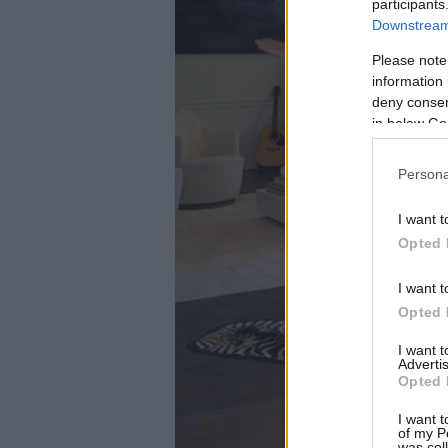
participants
Downstream 
Please note
information 
deny consent
in below Go
Persona
I want t
Opted 
I want t
Opted 
I want 
Advertis
Opted 
I want t
of my P
was col