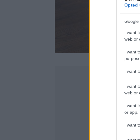
Opted 
Google 
I want t
web or d
I want t
purpose
I want 
I want t
web or d
I want t
or app.
I want t
I want t