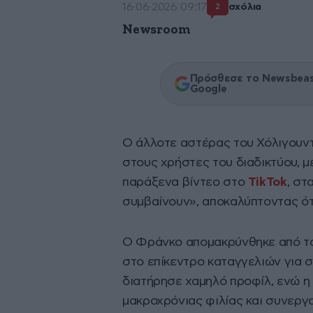
16·06·2026 09:17
σχόλια
2
Newsroom
Πρόσθεσε το Newsbeast
Google
Ο άλλοτε αστέρας του Χόλιγουν
στους χρήστες του διαδικτύου, μ
παράξενα βίντεο στο
TikTok
, στ
συμβαίνουν», αποκαλύπτοντας ότ
Ο Φράνκο απομακρύνθηκε από τα
στο επίκεντρο καταγγελιών για 
διατήρησε χαμηλό προφίλ, ενώ η
μακροχρόνιας φιλίας και συνεργα