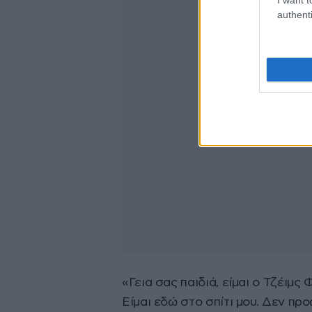
authenti
«Γεια σας παιδιά, είμαι ο Τζέιμ
Είμαι εδώ στο σπίτι μου. Δεν προ