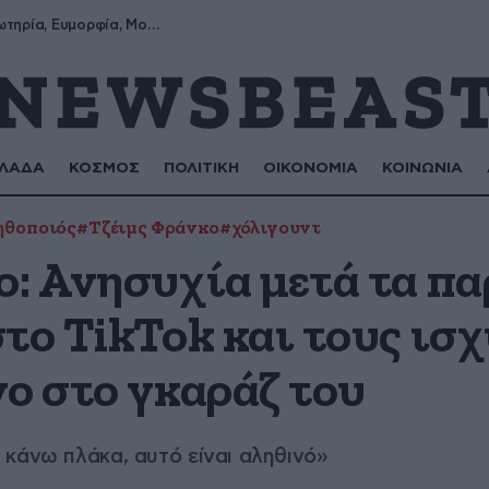
Σωτήρης, Σωτηρία, Ευμορφία, Μορφούλα
ΛΑΔΑ
ΚΟΣΜΟΣ
ΠΟΛΙΤΙΚΗ
ΟΙΚΟΝΟΜΙΑ
ΚΟΙΝΩΝΙΑ
ηθοποιός
#Τζέιμς Φράνκο
#χόλιγουντ
ο: Ανησυχία μετά τα πα
το TikTok και τους ισ
ο στο γκαράζ του
κάνω πλάκα, αυτό είναι αληθινό»