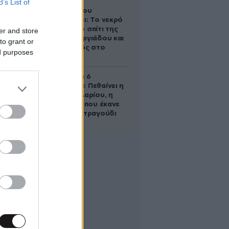
B’s List of
Ο Στράτος
Τζώρτζογλου
αποκαλύπτει: Το νεκρό
έμβρυο στο σπίτι της
er and store
Μαρίας Γεωργιάδου και
to grant or
ο εγκλεισμός στο
ed purposes
ψυχιατρείο
Σαν σήμερα 6
Αυγούστου: Πεθαίνει η
Ρίτα Σακελλαρίου, η
λαϊκή ντίβα που έκανε
τη ζωή της τραγούδι