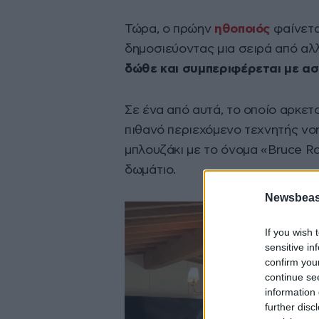
Τώρα, ο πρώην
ηθοποιός
φαίνετα
δημοσιεύοντας μια σειρά από αλ
δώθε και συμπεριφέρεται με ασ
Σε ένα από αυτά, το οποίο αρκετ
πιθανό περιεχόμενο τεχνητής νο
μπλουζάκι με το όνομα «Bruce Ro
δωμάτιο.
Newsbeast
If you wish 
sensitive in
confirm you
continue se
information 
further disc