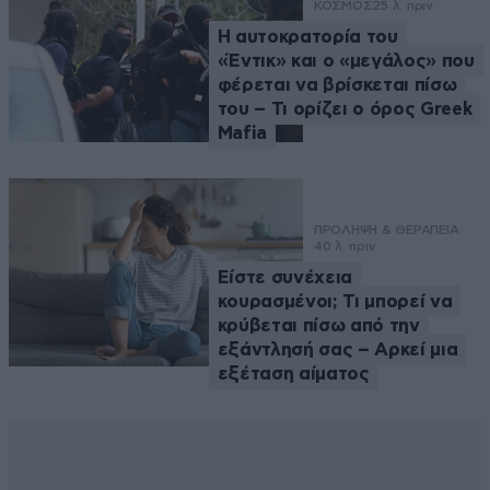
ΚΟΣΜΟΣ
25 λ. πριν
Η αυτοκρατορία του
«Έντικ» και ο «μεγάλος» που
φέρεται να βρίσκεται πίσω
του – Τι ορίζει ο όρος Greek
Mafia
ΠΡΟΛΗΨΗ & ΘΕΡΑΠΕΙΑ
40 λ. πριν
Είστε συνέχεια
κουρασμένοι; Τι μπορεί να
κρύβεται πίσω από την
εξάντλησή σας – Αρκεί μια
εξέταση αίματος