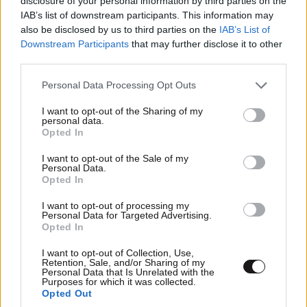
disclosure of your personal information by third parties on the
IAB’s list of downstream participants. This information may
also be disclosed by us to third parties on the
IAB’s List of
Downstream Participants
that may further disclose it to other
third parties.
Please note that this website/app uses one or more Google
Personal Data Processing Opt Outs
services and may gather and store information including but
not limited to your visit or usage behaviour. You may click to
I want to opt-out of the Sharing of my
personal data.
grant or deny consent to Google and its third-party tags to
Opted In
use your data for below specified purposes in below Google
consent section.
I want to opt-out of the Sale of my
Personal Data.
Κωνσταντίνος Αργυρός και Αλεξάνδρα Νίκα: Οι
Opted In
καλοκαιρινές στιγμές με τα δύο παιδιά τους
I want to opt-out of processing my
πάνω στο γιοτ
Personal Data for Targeted Advertising.
Opted In
I want to opt-out of Collection, Use,
Retention, Sale, and/or Sharing of my
Personal Data that Is Unrelated with the
Purposes for which it was collected.
Opted Out
Ακολουθήστε το
NEWSBEAST
στο
Google News