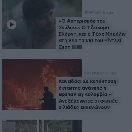
ΣΙΝΕΜΑ
10 λ. πριν
«Ο Αστερισμός του
Σκύλου»: Ο Τζέικομπ
Ελόρντι και ο Τζος Μπρόλιν
στη νέα ταινία του Ρίντλεϊ
Σκοτ
ΚΟΣΜΟΣ
25 λ. πριν
Καναδάς: Σε κατάσταση
έκτακτης ανάγκης η
Βρετανική Κολομβία –
Ανεξέλεγκτες οι φωτιές,
χιλιάδες εκκενώνουν