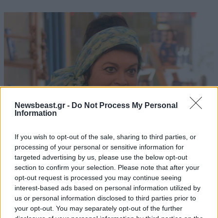
Newsbeast.gr -
Do Not Process My Personal
Information
If you wish to opt-out of the sale, sharing to third parties, or
processing of your personal or sensitive information for
targeted advertising by us, please use the below opt-out
Μαρία Εκμεκτσίογλου: «17 λευκά τριαντάφυλλα
section to confirm your selection. Please note that after your
για έναν χρόνο» από τον σύζυγό της στην
opt-out request is processed you may continue seeing
Κωνσταντινούπολη
interest-based ads based on personal information utilized by
us or personal information disclosed to third parties prior to
your opt-out. You may separately opt-out of the further