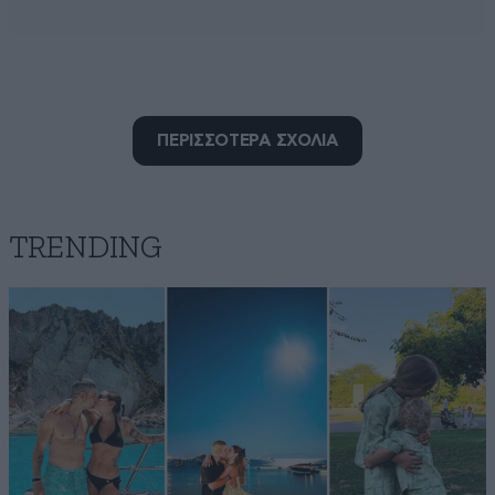
Τα σχόλια σας
15·06·2026 10:02
ΠΕΡΙΣΣΟΤΕΡΑ ΣΧΟΛΙΑ
.......η καφριλα σας. Αθανατο Ελλαδαστάν.
Απαντήστε
0
0
TRENDING
wtf1
14·06·2026 21:54
Ε, ενταξει, δεν χρειαστηκε να το βγαλει η κοπελα, τι
δεν καταλαβαινετε?
Απαντήστε
0
0