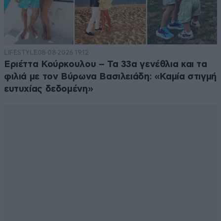
Βαρέα ένσημα
14·06·2026 21:05
Από τέτοια ηλικία;προικοθήρας της αγάπης.
LIFESTYLE
08·08·2026 19:12
Απαντήστε
0
0
Εριέττα Κούρκουλου – Τα 33α γενέθλια και τα
φιλιά με τον Βύρωνα Βασιλειάδη: «Καμία στιγμή
ευτυχίας δεδομένη»
Καλοταξιδες
14·06·2026 20:54
μπανιέρες με πανιά ,που έγιναν γαλέρες.
Απαντήστε
0
0