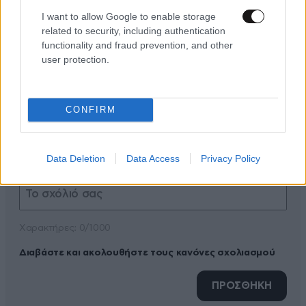
I want to allow Google to enable storage
related to security, including authentication
functionality and fraud prevention, and other
user protection.
ΠΡΟΣΘΕΣΤΕ ΤΟ ΣΧΟΛΙΟ ΣΑΣ
CONFIRM
Data Deletion
Data Access
Privacy Policy
Xαρακτήρες: 0/1000
Διαβάστε και ακολουθήστε τους κανόνες σχολιασμού
ΠΡΟΣΘΗΚΗ