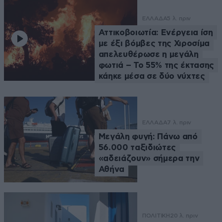
ΕΛΛΑΔΑ
5 λ. πριν
Αττικοβοιωτία: Ενέργεια ίση
με έξι βόμβες της Χιροσίμα
απελευθέρωσε η μεγάλη
φωτιά – Το 55% της έκτασης
κάηκε μέσα σε δύο νύχτες
ΕΛΛΑΔΑ
7 λ. πριν
Μεγάλη φυγή: Πάνω από
56.000 ταξιδιώτες
«αδειάζουν» σήμερα την
Αθήνα
ΠΟΛΙΤΙΚΗ
20 λ. πριν