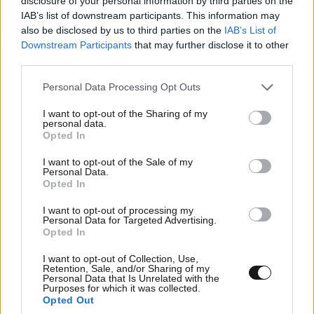
disclosure of your personal information by third parties on the
IAB’s list of downstream participants. This information may
also be disclosed by us to third parties on the
IAB’s List of
Downstream Participants
that may further disclose it to other
Xαρακτήρες: 0/1000
third parties.
Διαβάστε και ακολουθήστε τους κανόνες σχολιασμού
Please note that this website/app uses one or more Google
Personal Data Processing Opt Outs
services and may gather and store information including but
not limited to your visit or usage behaviour. You may click to
I want to opt-out of the Sharing of my
ΠΡΟΣΘΗΚΗ
personal data.
grant or deny consent to Google and its third-party tags to
Opted In
use your data for below specified purposes in below Google
consent section.
I want to opt-out of the Sale of my
Personal Data.
Opted In
TRENDING
I want to opt-out of processing my
Personal Data for Targeted Advertising.
Opted In
I want to opt-out of Collection, Use,
Retention, Sale, and/or Sharing of my
Personal Data that Is Unrelated with the
Purposes for which it was collected.
Opted Out