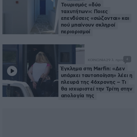
Τουρισμός «δύο
ταχυτήτων»: Ποιες
επενδύσεις «σώζονται» και
πού μπαίνουν σκληροί
περιορισμοί
4
ΚΟΙΝΩΝΙΑ
29 λ. πριν
Έγκλημα στη Marfin: «Δεν
υπάρχει ταυτοποίηση» λέει η
πλευρά της 46χρονης – Τι
θα ισχυριστεί την Τρίτη στην
απολογία της