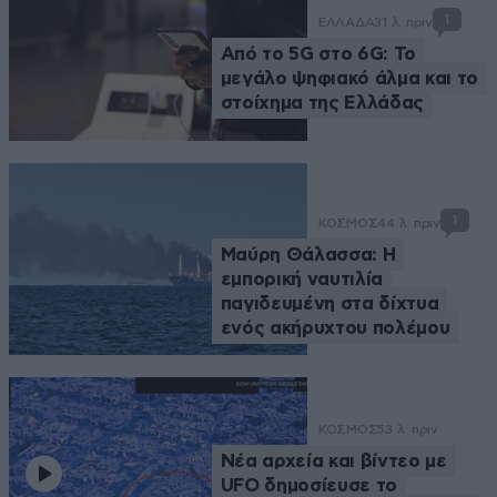
1
ΕΛΛΑΔΑ
31 λ. πριν
Από το 5G στο 6G: Το
μεγάλο ψηφιακό άλμα και το
στοίχημα της Ελλάδας
1
ΚΟΣΜΟΣ
44 λ. πριν
Μαύρη Θάλασσα: Η
εμπορική ναυτιλία
παγιδευμένη στα δίχτυα
ενός ακήρυχτου πολέμου
ΚΟΣΜΟΣ
53 λ. πριν
Νέα αρχεία και βίντεο με
UFO δημοσίευσε το