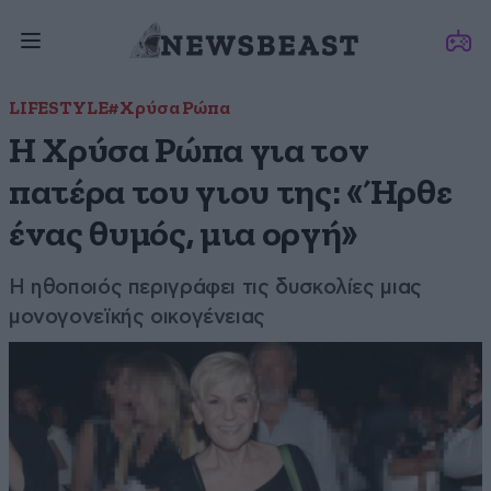
LIFESTYLE
#Χρύσα Ρώπα
Η Χρύσα Ρώπα για τον
πατέρα του γιου της: «Ήρθε
ένας θυμός, μια οργή»
Η ηθοποιός περιγράφει τις δυσκολίες μιας
μονογονεϊκής οικογένειας