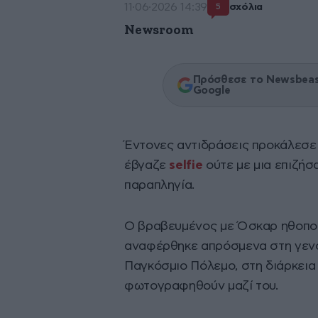
11·06·2026 14:39
σχόλια
5
Newsroom
Πρόσθεσε το Newsbeast
Google
Έντονες αντιδράσεις προκάλεσε
έβγαζε
selfie
ούτε με μια επιζή
παραπληγία.
Ο βραβευμένος με Όσκαρ ηθοποι
αναφέρθηκε απρόσμενα στη γενο
Παγκόσμιο Πόλεμο, στη διάρκεια
φωτογραφηθούν μαζί του.