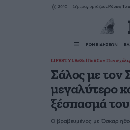
Σήμερα
γιορτάζουν:
ΡΟΗ ΕΙΔΗΣΕΩΝ
ΕΛ
LIFESTYLE
#Selfie
#Σον Πεν
#χόλι
Σάλος με τον 
μεγαλύτερο κ
ξέσπασμά του 
Ο βραβευμένος με Όσκαρ ηθο