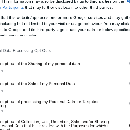
. This information may also be disclosed by us to third parties on the
IA
Participants
that may further disclose it to other third parties.
 that this website/app uses one or more Google services and may gath
including but not limited to your visit or usage behaviour. You may click 
do selfies ever with anyone.
 to Google and its third-party tags to use your data for below specifi
ogle consent section.
 bad for…
l Data Processing Opt Outs
0N5ppAkEYQ
o opt-out of the Sharing of my personal data.
In
y)
June 5, 2026
o opt-out of the Sale of my Personal Data.
In
δηλώσεις του ηθοποιού προκάλεσαν σφοδρές
to opt-out of processing my Personal Data for Targeted
με πολλούς χρήστες να εκφράζουν την ενόχλησή
ing.
In
ποίησε το Ολοκαύτωμα και ένα παιδί με αναπηρία
ια τις selfies.
o opt-out of Collection, Use, Retention, Sale, and/or Sharing
ersonal Data that Is Unrelated with the Purposes for which it
lected.