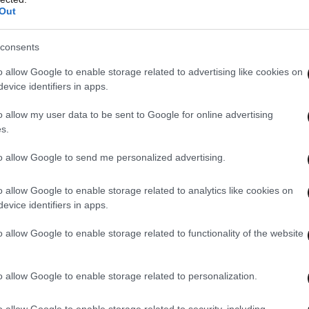
Out
'biggest Hollywood dirtbag'
consents
ocaust into his anti-selfie
o allow Google to enable storage related to advertising like cookies on
uMK5t4foGq
evice identifiers in apps.
o allow my user data to be sent to Google for online advertising
s.
rity (@DailyMailCeleb)
June
to allow Google to send me personalized advertising.
o allow Google to enable storage related to analytics like cookies on
evice identifiers in apps.
ρο κάθαρμα του Χόλιγουντ», έγραψε ένας
 «Είναι πραγματικά αφόρητος… Το South Park
o allow Google to enable storage related to functionality of the website
 αφιερωμένο αποκλειστικά σε αυτόν».
o allow Google to enable storage related to personalization.
o allow Google to enable storage related to security, including