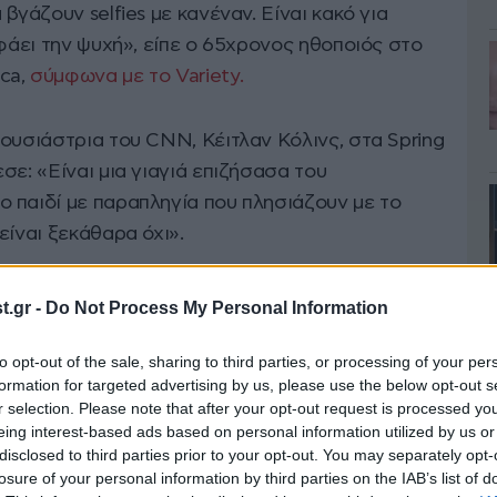
βγάζουν selfies με κανέναν. Είναι κακό για
υφάει την ψυχή», είπε ο 65χρονος ηθοποιός στο
ca,
σύμφωνα με το Variety.
ουσιάστρια του CNN, Κέιτλαν Κόλινς, στα Spring
σε: «Είναι μια γιαγιά επιζήσασα του
 παιδί με παραπληγία που πλησιάζουν με το
είναι ξεκάθαρα όχι».
ecided to stop attending
.gr -
Do Not Process My Personal Information
ing this year’s Oscars,
to opt-out of the sale, sharing to third parties, or processing of your per
formation for targeted advertising by us, please use the below opt-out s
Supporting Actor) after
r selection. Please note that after your opt-out request is processed y
eing interest-based ads based on personal information utilized by us or
people asking for selfies at
disclosed to third parties prior to your opt-out. You may separately opt-
losure of your personal information by third parties on the IAB’s list of