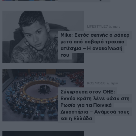
LIFESTYLE
7 λ. πριν
Mike: Εκτός σκηνής ο ράπερ
μετά από σοβαρό τροχαίο
ατύχημα – Η ανακοίνωσή
του
ΚΟΣΜΟΣ
8 λ. πριν
Σύγκρουση στον ΟΗΕ:
Εννέα κράτη λένε «όχι» στη
Ρωσία για τα Ποινικά
Δικαστήρια – Ανάμεσά τους
και η Ελλάδα