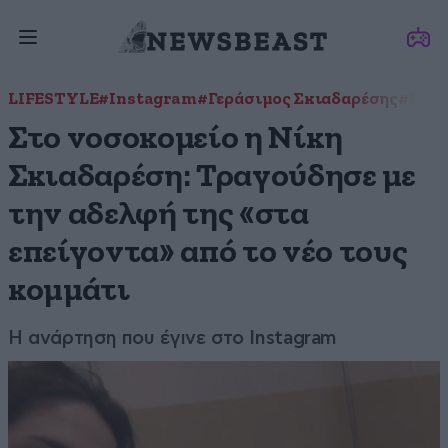
LIFESTYLE
#Instagram
#Γεράσιμος Σκιαδαρέσης
#Μπέ
Στο νοσοκομείο η Νίκη
Σκιαδαρέση: Τραγούδησε με
την αδελφή της «στα
επείγοντα» από το νέο τους
κομμάτι
Η ανάρτηση που έγινε στο Instagram