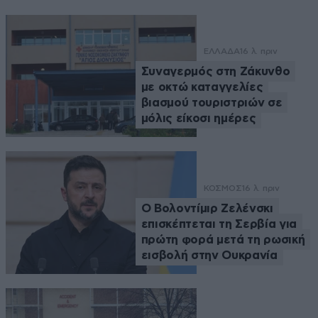
ΕΛΛΑΔΑ
16 λ. πριν
Συναγερμός στη Ζάκυνθο
με οκτώ καταγγελίες
βιασμού τουριστριών σε
μόλις είκοσι ημέρες
ΚΟΣΜΟΣ
16 λ. πριν
Ο Βολοντίμιρ Ζελένσκι
επισκέπτεται τη Σερβία για
πρώτη φορά μετά τη ρωσική
εισβολή στην Ουκρανία