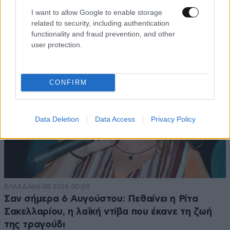
I want to allow Google to enable storage
TRENDING
related to security, including authentication
functionality and fraud prevention, and other
user protection.
CONFIRM
Data Deletion
Data Access
Privacy Policy
ΕΛΛΑΔΑ
06·08·2026 00:09
Σαν σήμερα 6 Αυγούστου: Πεθαίνει η Ρίτα
Σακελλαρίου, η λαϊκή ντίβα που έκανε τη ζωή
της τραγούδι