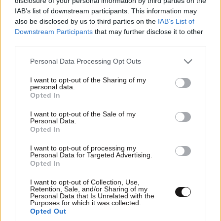
disclosure of your personal information by third parties on the
IAB’s list of downstream participants. This information may
also be disclosed by us to third parties on the
IAB’s List of
Downstream Participants
that may further disclose it to other
third parties.
Please note that this website/app uses one or more Google
Personal Data Processing Opt Outs
services and may gather and store information including but
not limited to your visit or usage behaviour. You may click to
I want to opt-out of the Sharing of my
personal data.
grant or deny consent to Google and its third-party tags to
Opted In
use your data for below specified purposes in below Google
consent section.
I want to opt-out of the Sale of my
Xαρακτήρες: 0/1000
Personal Data.
Opted In
Διαβάστε και ακολουθήστε τους κανόνες σχολιασμού
I want to opt-out of processing my
Personal Data for Targeted Advertising.
ΠΡΟΣΘΗΚΗ
Opted In
I want to opt-out of Collection, Use,
Retention, Sale, and/or Sharing of my
Personal Data that Is Unrelated with the
Purposes for which it was collected.
Σωτήρης.
11·06·2026 11:21
Opted Out