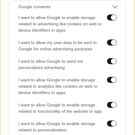
Google consents
I want to allow Google to enable storage
related to advertising like cookies on web or
device identifiers in apps.
I want to allow my user data to be sent to
Ψιτ
ΠΕΡΙΣΣΟΤΕΡΑ ΣΧΟΛΙΑ
Google for online advertising purposes.
10·06·2026 16:51
I want to allow Google to send me
Τώρα μας μπερδεύεις. Ψυχολόγο ή ψυχίατρο
personalized advertising.
χρειάζεσαι; Ψάχτω λίγο! Για το καλό σου.
TRENDING
I want to allow Google to enable storage
Απαντήστε
1
0
related to analytics like cookies on web or
device identifiers in apps.
I want to allow Google to enable storage
Δεν
10·06·2026 16:07
related to functionality of the website or app.
το πιστεύω! Είναι δυνατόν, τί απογοήτευση είναι αυτή!
I want to allow Google to enable storage
related to personalization.