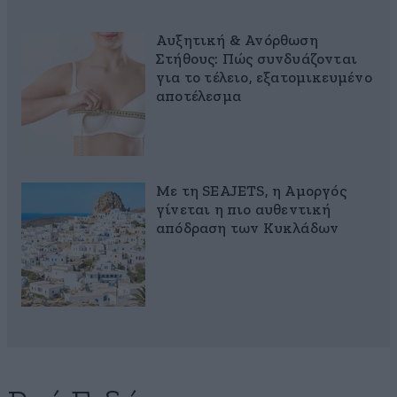
Αυξητική & Ανόρθωση
Στήθους: Πώς συνδυάζονται
για το τέλειο, εξατομικευμένο
αποτέλεσμα
Με τη SEAJETS, η Αμοργός
γίνεται η πιο αυθεντική
απόδραση των Κυκλάδων