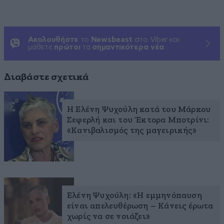
Ακολουθήστε
το
Newsbeast
στο Viber και
μάθετε
πρώτοι
τα
σημαντικότερα νέα
Διαβάστε σχετικά
Η Ελένη Ψυχούλη κατά του Μάρκου
Σεφερλή και του Έκτορα Μποτρίνι:
«Κανιβαλισμός της μαγειρικής»
Ελένη Ψυχούλη: «Η εμμηνόπαυση
είναι απελευθέρωση – Κάνεις έρωτα
χωρίς να σε νοιάζει»