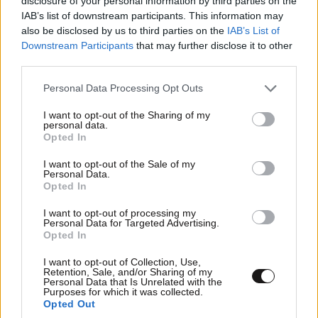
disclosure of your personal information by third parties on the
ΠΡΟΣΘΗΚΗ
IAB’s list of downstream participants. This information may
also be disclosed by us to third parties on the
IAB’s List of
Downstream Participants
that may further disclose it to other
third parties.
Αμα..
11·06·2026 02:46
Please note that this website/app uses one or more Google
Personal Data Processing Opt Outs
services and may gather and store information including but
..δε σε αφορουν εσενα ..φαντασου εμας ...αρα
not limited to your visit or usage behaviour. You may click to
I want to opt-out of the Sharing of my
εντελως περιττη ενημερωση....
personal data.
grant or deny consent to Google and its third-party tags to
Opted In
use your data for below specified purposes in below Google
Απαντήστε
0
0
consent section.
I want to opt-out of the Sale of my
Personal Data.
Opted In
I want to opt-out of processing my
Personal Data for Targeted Advertising.
Opted In
I want to opt-out of Collection, Use,
Retention, Sale, and/or Sharing of my
Personal Data that Is Unrelated with the
Purposes for which it was collected.
Opted Out