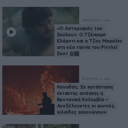
ΣΙΝΕΜΑ
49 λ. πριν
«Ο Αστερισμός του
Σκύλου»: Ο Τζέικομπ
Ελόρντι και ο Τζος Μπρόλιν
στη νέα ταινία του Ρίντλεϊ
Σκοτ
ΚΟΣΜΟΣ
1 ω. πριν
Καναδάς: Σε κατάσταση
έκτακτης ανάγκης η
Βρετανική Κολομβία –
Ανεξέλεγκτες οι φωτιές,
χιλιάδες εκκενώνουν