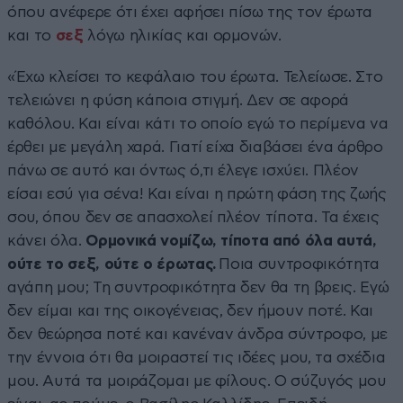
όπου ανέφερε ότι έχει αφήσει πίσω της τον έρωτα
και το
σεξ
λόγω ηλικίας και ορμονών.
«Έχω κλείσει το κεφάλαιο του έρωτα. Τελείωσε. Στο
τελειώνει η φύση κάποια στιγμή. Δεν σε αφορά
καθόλου. Και είναι κάτι το οποίο εγώ το περίμενα να
έρθει με μεγάλη χαρά. Γιατί είχα διαβάσει ένα άρθρο
πάνω σε αυτό και όντως ό,τι έλεγε ισχύει. Πλέον
είσαι εσύ για σένα! Και είναι η πρώτη φάση της ζωής
σου, όπου δεν σε απασχολεί πλέον τίποτα. Τα έχεις
κάνει όλα.
Ορμονικά νομίζω, τίποτα από όλα αυτά,
ούτε το σεξ, ούτε ο έρωτας.
Ποια συντροφικότητα
αγάπη μου; Τη συντροφικότητα δεν θα τη βρεις. Εγώ
δεν είμαι και της οικογένειας, δεν ήμουν ποτέ. Και
δεν θεώρησα ποτέ και κανέναν άνδρα σύντροφο, με
την έννοια ότι θα μοιραστεί τις ιδέες μου, τα σχέδια
μου. Αυτά τα μοιράζομαι με φίλους. Ο σύζυγός μου