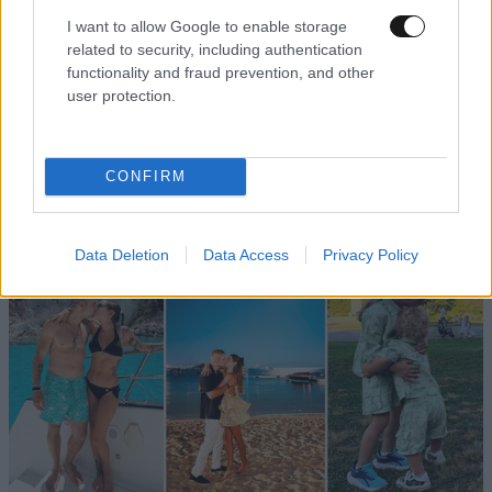
άλλων.... Βρε αντε ουστ.....
I want to allow Google to enable storage
related to security, including authentication
Απαντήστε
0
0
functionality and fraud prevention, and other
user protection.
TRENDING
CONFIRM
Data Deletion
Data Access
Privacy Policy