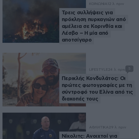
ΚΟΙΝΩΝΙΑ
12 λ. πριν
Τρεις συλλήψεις για
πρόκληση πυρκαγιών από
αμέλεια σε Κορινθία και
Λέσβο – Η μία από
αποτσίγαρο
5
LIFESTYLE
24 λ. πριν
Περικλής Κονδυλάτος: Οι
πρώτες φωτογραφίες με τη
σύντροφό του Ελίνα από τις
διακοπές τους
ΑΘΛΗΤΙΚΑ
29 λ. πριν
Νίκολιτς: Ανοιχτοί για