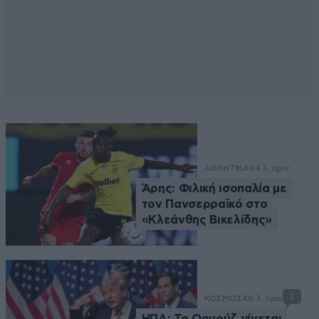
ΑΘΛΗΤΙΚΑ
44 λ. πριν
Άρης: Φιλική ισοπαλία με
τον Πανσερραϊκό στο
«Κλεάνθης Βικελίδης»
2
ΚΟΣΜΟΣ
48 λ. πριν
ΗΠΑ: Το Ορμούζ γίνεται