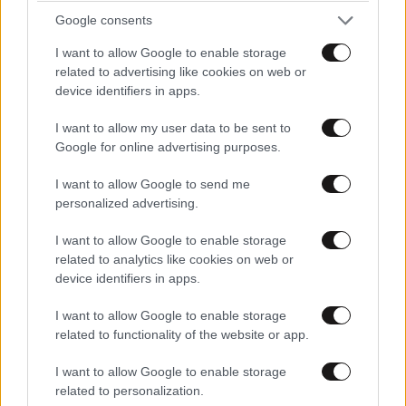
Google consents
I want to allow Google to enable storage
related to advertising like cookies on web or
device identifiers in apps.
I want to allow my user data to be sent to
Google for online advertising purposes.
I want to allow Google to send me
personalized advertising.
I want to allow Google to enable storage
related to analytics like cookies on web or
Άλκηστις Π
09·06·2026 17:18
device identifiers in apps.
Το "bazaar" της ελπίδας ...να το χρηματοδοτήσει η
I want to allow Google to enable storage
κυρία "motor oil " με τα υπερκερδη (του ίδιου
related to functionality of the website or app.
οικογενειακου ομίλου είναι) και να πάψουν τα
παραμύθια γιατί τα κορόιδα τελείωσαν....
I want to allow Google to enable storage
Φιλανθρωπίες και φοροαπαλλαγές με τις τσέπες
related to personalization.