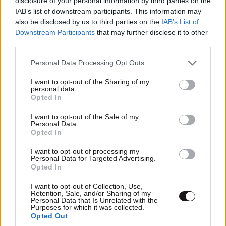
disclosure of your personal information by third parties on the
Xαρακτήρες: 0/1000
IAB’s list of downstream participants. This information may
also be disclosed by us to third parties on the
IAB’s List of
Διαβάστε και ακολουθήστε τους κανόνες σχολιασμού
Downstream Participants
that may further disclose it to other
third parties.
ΠΡΟΣΘΗΚΗ
Please note that this website/app uses one or more Google
Personal Data Processing Opt Outs
services and may gather and store information including but
not limited to your visit or usage behaviour. You may click to
I want to opt-out of the Sharing of my
personal data.
grant or deny consent to Google and its third-party tags to
Opted In
use your data for below specified purposes in below Google
Βουλτεψοπουλος
09·06·2026 17:19
consent section.
I want to opt-out of the Sale of my
Personal Data.
Δεν έχουμε άλλα λεφτά.... Τα δώσαμε στο "όλοι μαζί
Opted In
μπορούμε " - όλοι μαζί σας δουλεύουμε ....του
γνωστου τουρκοκαναλου των σερβαιβορ....
I want to opt-out of processing my
Personal Data for Targeted Advertising.
Opted In
Απαντήστε
0
0
I want to opt-out of Collection, Use,
Retention, Sale, and/or Sharing of my
Personal Data that Is Unrelated with the
Purposes for which it was collected.
Opted Out