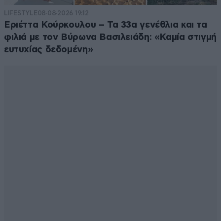
LIFESTYLE
08·08·2026 19:12
Εριέττα Κούρκουλου – Τα 33α γενέθλια και τα
φιλιά με τον Βύρωνα Βασιλειάδη: «Καμία στιγμή
ευτυχίας δεδομένη»