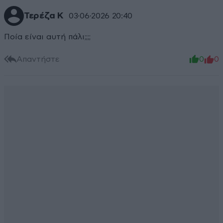
Τερέζα Κ
03·06·2026 20:40
Ποία είναι αυτή πάλι;;;;
Απαντήστε
0
0