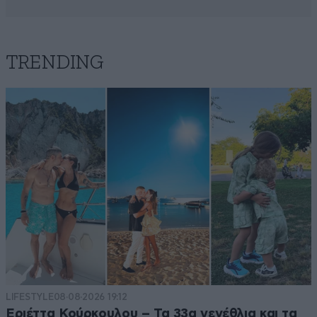
TRENDING
LIFESTYLE
08·08·2026 19:12
Εριέττα Κούρκουλου – Τα 33α γενέθλια και τα