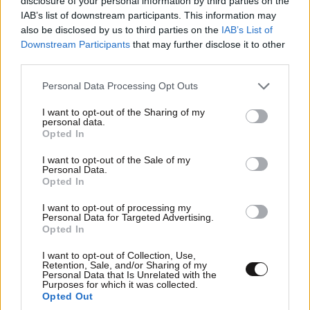
disclosure of your personal information by third parties on the
IAB’s list of downstream participants. This information may
also be disclosed by us to third parties on the
IAB’s List of
Downstream Participants
that may further disclose it to other
third parties.
Please note that this website/app uses one or more Google
Personal Data Processing Opt Outs
services and may gather and store information including but
not limited to your visit or usage behaviour. You may click to
I want to opt-out of the Sharing of my
personal data.
grant or deny consent to Google and its third-party tags to
Opted In
use your data for below specified purposes in below Google
Μαρία Εκμεκτσίογλου: «17 λευκά τριαντάφυλλα
consent section.
I want to opt-out of the Sale of my
Personal Data.
για έναν χρόνο» από τον σύζυγό της στην
Opted In
Κωνσταντινούπολη
I want to opt-out of processing my
Personal Data for Targeted Advertising.
Opted In
I want to opt-out of Collection, Use,
Retention, Sale, and/or Sharing of my
Personal Data that Is Unrelated with the
Ακολουθήστε το
NEWSBEAST
στο
Google News
Purposes for which it was collected.
και μάθετε πρώτοι όλες τις ειδήσεις
Opted Out