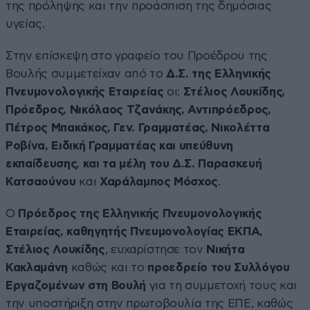
της πρόληψης και την προάσπιση της δημόσιας
υγείας.
Στην επίσκεψη στο γραφείο του Προέδρου της
Βουλής συμμετείχαν από το
Δ.Σ. της Ελληνικής
Πνευμονολογικής Εταιρείας
οι:
Στέλιος Λουκίδης,
Πρόεδρος, Νικόλαος Τζανάκης, Αντιπρόεδρος,
Πέτρος Μπακάκος, Γεν. Γραμματέας, Νικολέττα
Ροβίνα, Ειδική Γραμματέας και υπεύθυνη
εκπαίδευσης, και τα μέλη του Δ.Σ. Παρασκευή
Κατσαούνου
και
Χαράλαμπος Μόσχος
.
Ο
Πρόεδρος της Ελληνικής Πνευμονολογικής
Εταιρείας, καθηγητής Πνευμονολογίας ΕΚΠΑ,
Στέλιος Λουκίδης
, ευχαρίστησε τον
Νικήτα
Κακλαμάνη
καθώς και το
προεδρείο του Συλλόγου
Εργαζομένων στη Βουλή
για τη συμμετοχή τους και
την υποστήριξη στην πρωτοβουλία της ΕΠΕ, καθώς