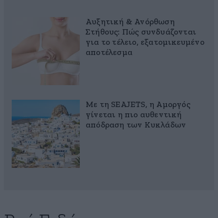
Αυξητική & Ανόρθωση
Στήθους: Πώς συνδυάζονται
για το τέλειο, εξατομικευμένο
αποτέλεσμα
Με τη SEAJETS, η Αμοργός
γίνεται η πιο αυθεντική
απόδραση των Κυκλάδων