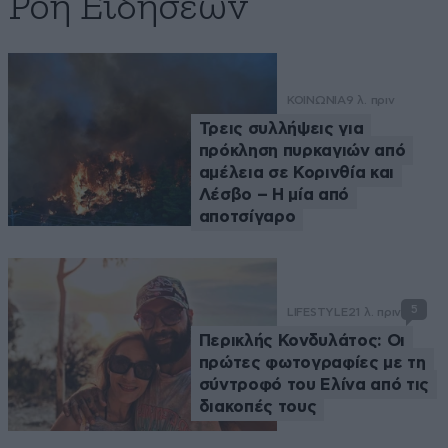
Ροή Ειδήσεων
ΚΟΙΝΩΝΙΑ
9 λ. πριν
Τρεις συλλήψεις για
πρόκληση πυρκαγιών από
αμέλεια σε Κορινθία και
Λέσβο – Η μία από
αποτσίγαρο
5
LIFESTYLE
21 λ. πριν
Περικλής Κονδυλάτος: Οι
πρώτες φωτογραφίες με τη
σύντροφό του Ελίνα από τις
διακοπές τους