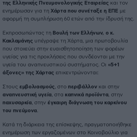
της Ελληνικής Πνευμονολογικής Εταιρείας
και τον
ενημέρωσαν για τη
Χάρτα που συνέταξε η ΕΠΕ
με
αφορμή τη συμπλήρωση 60 ετών από την ίδρυσή της.
Εκπροσωπώντας τη
Βουλή των Ελλήνων, ο κ.
Κακλαμάνης
υπέγραψε τη Χάρτα, μια πρωτοβουλία
που στοχεύει στην ευαισθητοποίηση των φορέων
υγείας για τις προκλήσεις που συνδέονται με την
υγεία του αναπνευστικού συστήματος. Οι
«5+1
άξονες» της Χάρτας
επικεντρώνονται:
Στους
εμβολιασμούς
, στο
περιβάλλον
και στην
αναπνευστική υγεία
, στα
καπνικά προϊόντα
, στην
παχυσαρκία
, στην
έγκαιρη διάγνωση του καρκίνου
του πνεύμονα
.
Κατά τη διάρκεια της επίσκεψης, πραγματοποιήθηκε
ενημέρωση των εργαζομένων στο Κοινοβούλιο για