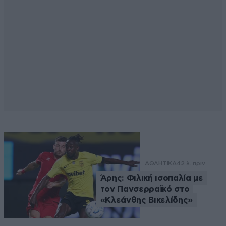
ΑΘΛΗΤΙΚΑ
42 λ. πριν
Άρης: Φιλική ισοπαλία με
τον Πανσερραϊκό στο
«Κλεάνθης Βικελίδης»