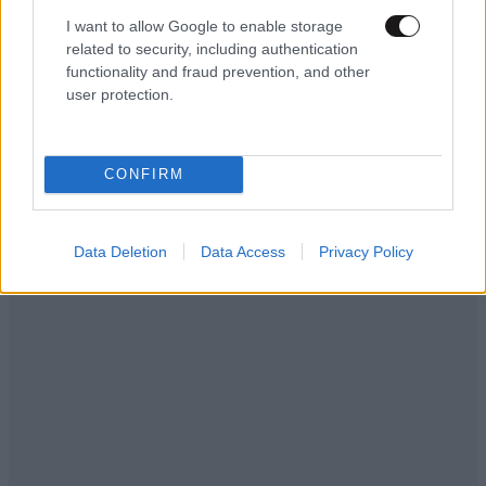
I want to allow Google to enable storage
related to security, including authentication
functionality and fraud prevention, and other
user protection.
LIFESTYLE
08·08·2026 19:12
Εριέττα Κούρκουλου – Τα 33α γενέθλια και τα
CONFIRM
φιλιά με τον Βύρωνα Βασιλειάδη: «Καμία στιγμή
ευτυχίας δεδομένη»
Data Deletion
Data Access
Privacy Policy