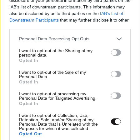
disclosure of your personal information by third parties on the
IAB’s list of downstream participants. This information may
Διαβάστε και ακολουθήστε τους κανόνες σχολιασμού
also be disclosed by us to third parties on the
IAB’s List of
Downstream Participants
that may further disclose it to other
ΠΡΟΣΘΗΚΗ
third parties.
Please note that this website/app uses one or more Google
Personal Data Processing Opt Outs
services and may gather and store information including but
not limited to your visit or usage behaviour. You may click to
I want to opt-out of the Sharing of my
οι καημένοι στο κυνοβούλιο
17·06·2026 17:33
personal data.
grant or deny consent to Google and its third-party tags to
Opted In
use your data for below specified purposes in below Google
δεν έχουν οξυγόνο, τους πίνηξαν τα σκάνδαλα.😢
consent section.
I want to opt-out of the Sale of my
Personal Data.
Opted In
Απαντήστε
0
0
I want to opt-out of processing my
Personal Data for Targeted Advertising.
Opted In
I want to opt-out of Collection, Use,
Retention, Sale, and/or Sharing of my
Personal Data that Is Unrelated with the
Purposes for which it was collected.
Opted Out