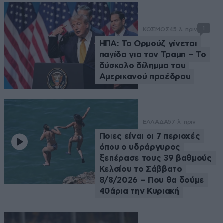
1
ΚΟΣΜΟΣ
45 λ. πριν
ΗΠΑ: Το Ορμούζ γίνεται
παγίδα για τον Τραμπ – Το
δύσκολο δίλημμα του
Αμερικανού προέδρου
ΕΛΛΑΔΑ
57 λ. πριν
Ποιες είναι οι 7 περιοχές
όπου ο υδράργυρος
ξεπέρασε τους 39 βαθμούς
Κελσίου το Σάββατο
8/8/2026 – Που θα δούμε
40άρια την Κυριακή