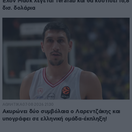
Έλον Μασκ λέγεται Terafab και θα κοστίσει 16,8
δισ. δολάρια
ΑΘΛΗΤΙΚΑ
07·08·2026 21:30
Ακυρώνει δύο συμβόλαια ο Λαρεντζάκης και
υπογράφει σε ελληνική ομάδα-έκπληξη!