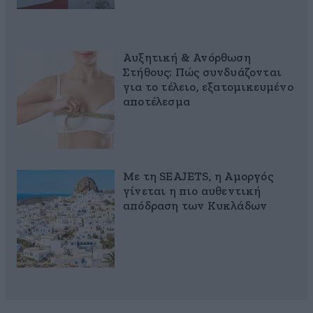
Αυξητική & Ανόρθωση
Στήθους: Πώς συνδυάζονται
για το τέλειο, εξατομικευμένο
αποτέλεσμα
Με τη SEAJETS, η Αμοργός
γίνεται η πιο αυθεντική
απόδραση των Κυκλάδων