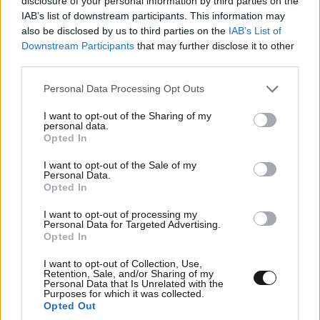
disclosure of your personal information by third parties on the
IAB’s list of downstream participants. This information may
also be disclosed by us to third parties on the
IAB’s List of
Downstream Participants
that may further disclose it to other
third parties.
Please note that this website/app uses one or more Google
Personal Data Processing Opt Outs
services and may gather and store information including but
not limited to your visit or usage behaviour. You may click to
I want to opt-out of the Sharing of my
personal data.
grant or deny consent to Google and its third-party tags to
Opted In
use your data for below specified purposes in below Google
consent section.
I want to opt-out of the Sale of my
Personal Data.
Opted In
Ογκολόγοι προειδοποιούν: Αυτές οι τροφές,
I want to opt-out of processing my
Personal Data for Targeted Advertising.
περνούν απαρατήρητες, αλλά καλό είναι να τις
Opted In
βγάλετε από την καθημερινότητά σας
I want to opt-out of Collection, Use,
Retention, Sale, and/or Sharing of my
Personal Data that Is Unrelated with the
Purposes for which it was collected.
Opted Out