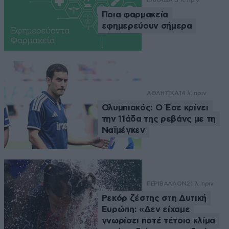
ΕΛΛΑΔΑ
13 λ. πριν
Ποια φαρμακεία
εφημερεύουν σήμερα
ΑΘΛΗΤΙΚΑ
14 λ. πριν
Ολυμπιακός: Ο Έσε κρίνει
την 11άδα της ρεβάνς με τη
Ναϊμέγκεν
ΠΕΡΙΒΑΛΛΟΝ
21 λ. πριν
Ρεκόρ ζέστης στη Δυτική
Ευρώπη: «Δεν είχαμε
γνωρίσει ποτέ τέτοιο κλίμα