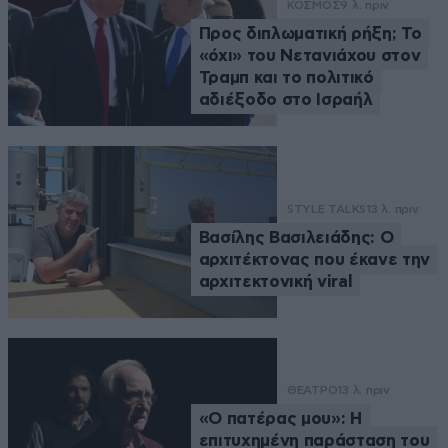
ΚΟΣΜΟΣ
9 λ. πριν
Προς διπλωματική ρήξη; Το
«όχι» του Νετανιάχου στον
Τραμπ και το πολιτικό
αδιέξοδο στο Ισραήλ
STYLE TALKS
13 λ. πριν
Βασίλης Βασιλειάδης: Ο
αρχιτέκτονας που έκανε την
αρχιτεκτονική viral
ΘΕΑΤΡΟ
13 λ. πριν
«Ο πατέρας μου»: Η
επιτυχημένη παράσταση του