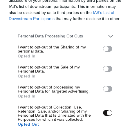
disclosure of your personal information by third parties on the
IAB’s list of downstream participants. This information may
also be disclosed by us to third parties on the
IAB’s List of
Downstream Participants
that may further disclose it to other
third parties.
ΕΛΛΑΔΑ
10·08·2026 00:07
Σαν σήμερα 10 Αυγούστου: Η Ελλάδα αγγίζει
Please note that this website/app uses one or more Google
Personal Data Processing Opt Outs
για λίγο το όνειρο «των δύο ηπείρων και των
services and may gather and store information including but
πέντε θαλασσών»
not limited to your visit or usage behaviour. You may click to
I want to opt-out of the Sharing of my
personal data.
grant or deny consent to Google and its third-party tags to
Opted In
use your data for below specified purposes in below Google
consent section.
I want to opt-out of the Sale of my
Personal Data.
Opted In
I want to opt-out of processing my
Personal Data for Targeted Advertising.
Opted In
I want to opt-out of Collection, Use,
Retention, Sale, and/or Sharing of my
Personal Data that Is Unrelated with the
Purposes for which it was collected.
Opted Out