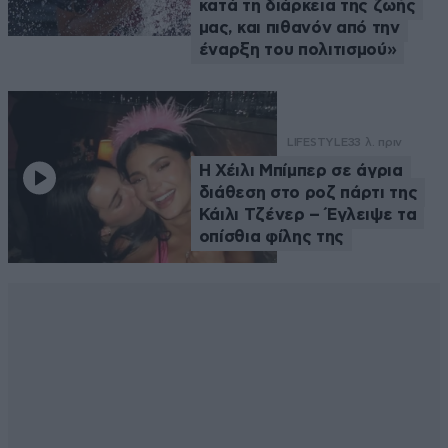
κατά τη διάρκεια της ζωής
μας, και πιθανόν από την
έναρξη του πολιτισμού»
LIFESTYLE
33 λ. πριν
Η Χέιλι Μπίμπερ σε άγρια
διάθεση στο ροζ πάρτι της
Κάιλι Τζένερ – Έγλειψε τα
οπίσθια φίλης της