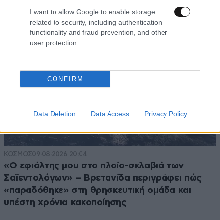
I want to allow Google to enable storage
related to security, including authentication
functionality and fraud prevention, and other
user protection.
CONFIRM
Data Deletion
Data Access
Privacy Policy
ΚΟΣΜΟΣ
09·08·2026 20:04
«Ο εφιάλτης μου στο πλοίο-σκλαβιά των
Σαϊεντολόγων» – Βρετανίδα περιγράφει πώς
«παραδόθηκε» στη θρησκευτική ομάδα και
υπέστη χρόνια κακοποίησης