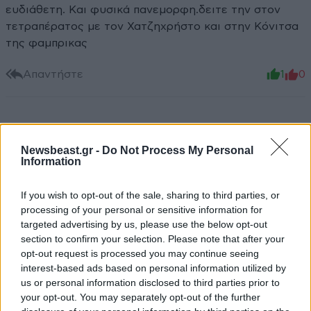
ευδιάθετη. Και φυσικά πανεμορφη.δειτε την στον
τετραπέρατος με τον Χατζηχρήστο και στην Κόνιτσα
της φαμπρικας
Απαντήστε
1
0
TRENDING
Newsbeast.gr -
Do Not Process My Personal
Information
If you wish to opt-out of the sale, sharing to third parties, or
processing of your personal or sensitive information for
targeted advertising by us, please use the below opt-out
section to confirm your selection. Please note that after your
opt-out request is processed you may continue seeing
interest-based ads based on personal information utilized by
us or personal information disclosed to third parties prior to
your opt-out. You may separately opt-out of the further