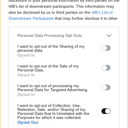
disclosure of your personal information by third parties on the
Απαντήστε
0
0
IAB’s list of downstream participants. This information may
also be disclosed by us to third parties on the
IAB’s List of
συριζοτρολίτσα
24·10·2019 09:54
Downstream Participants
that may further disclose it to other
third parties.
οι πετρόπουλοι και οι αλεξιάδηδες
Please note that this website/app uses one or more Google
Personal Data Processing Opt Outs
ξεδοντιάζονται. Το κακό είναι ότι παρασύρουν
services and may gather and store information including but
τους εργαζόμενους στην ανεργία.
not limited to your visit or usage behaviour. You may click to
I want to opt-out of the Sharing of my
personal data.
grant or deny consent to Google and its third-party tags to
Opted In
Απαντήστε
0
0
use your data for below specified purposes in below Google
consent section.
I want to opt-out of the Sale of my
Personal Data.
Opted In
φωφω
24·10·2019 07:20
I want to opt-out of processing my
Personal Data for Targeted Advertising.
Opted In
Ότι είναι όφελος προς όλους.
I want to opt-out of Collection, Use,
Απαντήστε
0
0
Retention, Sale, and/or Sharing of my
Personal Data that Is Unrelated with the
Purposes for which it was collected.
Opted Out