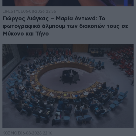
LIFESTYLE
06·08·2026 22:55
Γιώργος Λιάγκας – Μαρία Αντωνά: Το
φωτογραφικό άλμπουμ των διακοπών τους σε
Μύκονο και Τήνο
ΚΟΣΜΟΣ
06·08·2026 22:16