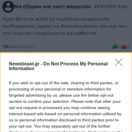
Να ήξεραν και γιατί απεργούν
24·10·2019 11:08
Καλά θα ήταν Αλλά τα τεμπέλικα κοπρόσκυλα
συνδικαλιστές πρέπει να δικαιολογήσουν που και που
τον λογο που πληρώνονται και κάθονται
Απαντήστε
0
0
Newsbeast.gr -
Do Not Process My Personal
Information
kyrik
24·10·2019 07:26
If you wish to opt-out of the sale, sharing to third parties, or
Επιτέλους, έφυγε ο συριζα και ξαναβρήκαν ζωή οι
processing of your personal or sensitive information for
δρόμοι της Αθήνας. Μέρα παρά μέρα έχομε κάποια
targeted advertising by us, please use the below opt-out
συγκέντρωση ή πορεία διαμαρτυρίας, κάποιο event
section to confirm your selection. Please note that after your
opt-out request is processed you may continue seeing
τέλος πάντων, έτσι για μη βαριούνται οι
interest-based ads based on personal information utilized by
καταστηματάρχες και κυρίως για να νιώσουν την
us or personal information disclosed to third parties prior to
περιπέτεια οι οδηγοί.
your opt-out. You may separately opt-out of the further