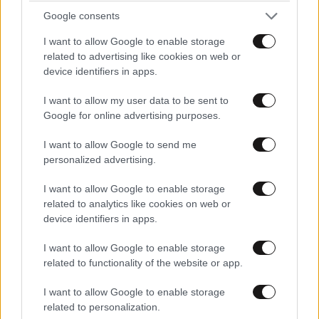
Google consents
TRENDING
I want to allow Google to enable storage
related to advertising like cookies on web or
device identifiers in apps.
I want to allow my user data to be sent to
Google for online advertising purposes.
I want to allow Google to send me
personalized advertising.
I want to allow Google to enable storage
related to analytics like cookies on web or
device identifiers in apps.
I want to allow Google to enable storage
ΕΛΛΑΔΑ
06·08·2026 21:47
related to functionality of the website or app.
Τραγωδία στα Μάλια: «Ο πανικός τη σκότωσε»
– Τι λένε μάρτυρες για τη 42χρονη Ολλανδή
I want to allow Google to enable storage
related to personalization.
που πνίγηκε προσπαθώντας να σώσει τη φίλη