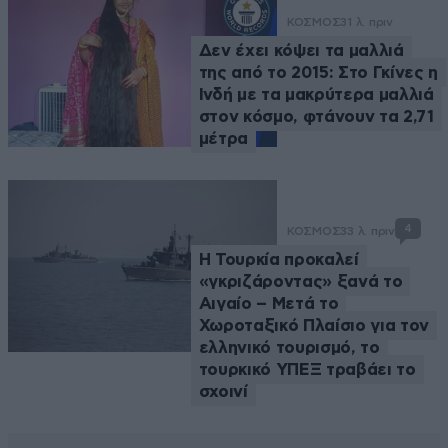
ΚΟΣΜΟΣ
31 λ. πριν
Δεν έχει κόψει τα μαλλιά
της από το 2015: Στο Γκίνες η
Ινδή με τα μακρύτερα μαλλιά
στον κόσμο, φτάνουν τα 2,71
μέτρα
4
ΚΟΣΜΟΣ
33 λ. πριν
Η Τουρκία προκαλεί
«γκριζάροντας» ξανά το
Αιγαίο – Μετά το
Χωροταξικό Πλαίσιο για τον
ελληνικό τουρισμό, το
τουρκικό ΥΠΕΞ τραβάει το
σχοινί