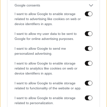
Google consents
Ψιτ εσυ
I want to allow Google to enable storage
03·05·2018 10:20
related to advertising like cookies on web or
device identifiers in apps.
Αν δικά μας τα τζιμάνια έκαναν την μ#$%%# δεν θα
είχε γίνει θέμα ούτε αυτό. Τους κάναμε και ήρωες
I want to allow my user data to be sent to
τρομάρα μας.
Google for online advertising purposes.
Απαντήστε
0
0
I want to allow Google to send me
personalized advertising.
I want to allow Google to enable storage
trialaro
related to analytics like cookies on web or
03·05·2018 09:51
device identifiers in apps.
εγώ λέω το άλλο, μην με αυτόν διαπραγματευόμασταν
I want to allow Google to enable storage
για τους έλληνες στρατιωτικούς? Είπα και εγώ τώρα
related to functionality of the website or app.
μια ιδέα, που εννοείται η ελληνική κυβέρνηση μακράν.
I want to allow Google to enable storage
Απαντήστε
0
0
related to personalization.