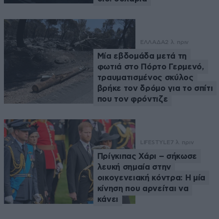
ΕΛΛΑΔΑ
2 λ. πριν
Μία εβδομάδα μετά τη
φωτιά στο Πόρτο Γερμενό,
τραυματισμένος σκύλος
βρήκε τον δρόμο για το σπίτι
που τον φρόντιζε
LIFESTYLE
7 λ. πριν
Πρίγκιπας Χάρι – σήκωσε
λευκή σημαία στην
οικογενειακή κόντρα: Η μία
κίνηση που αρνείται να
κάνει