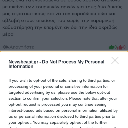
όμως όλα τα ενδεχόμενα σε βάθος χρόνου ανάλογο
με εκείνο των τουρκικών αρχών για τους δύο δικούς
μας στρατιωτικούς και να τον παραδώσει σώο και
αβλαβή στους οικείους του χωρίς την παραμικρή
καθυστέρηση την επομένη αν όχι την ίδια ακριβώς
μέρα.
Απαντήστε
0
0
Newsbeast.gr -
Do Not Process My Personal
Information
If you wish to opt-out of the sale, sharing to third parties, or
processing of your personal or sensitive information for
targeted advertising by us, please use the below opt-out
section to confirm your selection. Please note that after your
opt-out request is processed you may continue seeing
interest-based ads based on personal information utilized by
ΠΕΡΙΣΣΟΤΕΡΑ ΣΧΟΛΙΑ
us or personal information disclosed to third parties prior to
your opt-out. You may separately opt-out of the further