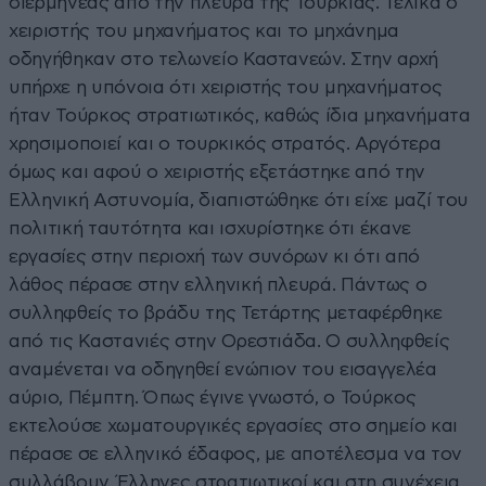
διερμηνέας από την πλευρά της Τουρκίας. Τελικά ο
χειριστής του μηχανήματος και το μηχάνημα
οδηγήθηκαν στο τελωνείο Καστανεών. Στην αρχή
υπήρχε η υπόνοια ότι χειριστής του μηχανήματος
ήταν Τούρκος στρατιωτικός, καθώς ίδια μηχανήματα
χρησιμοποιεί και ο τουρκικός στρατός. Αργότερα
όμως και αφού ο χειριστής εξετάστηκε από την
Ελληνική Αστυνομία, διαπιστώθηκε ότι είχε μαζί του
πολιτική ταυτότητα και ισχυρίστηκε ότι έκανε
εργασίες στην περιοχή των συνόρων κι ότι από
λάθος πέρασε στην ελληνική πλευρά. Πάντως ο
συλληφθείς το βράδυ της Τετάρτης μεταφέρθηκε
από τις Καστανιές στην Ορεστιάδα. Ο συλληφθείς
αναμένεται να οδηγηθεί ενώπιον του εισαγγελέα
αύριο, Πέμπτη. Όπως έγινε γνωστό, ο Τούρκος
εκτελούσε χωματουργικές εργασίες στο σημείο και
πέρασε σε ελληνικό έδαφος, με αποτέλεσμα να τον
συλλάβουν Έλληνες στρατιωτικοί και στη συνέχεια