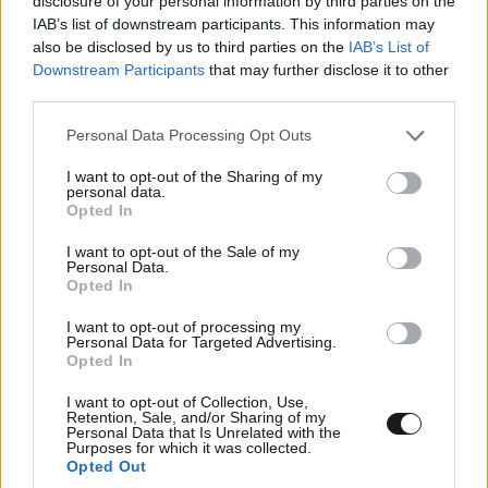
disclosure of your personal information by third parties on the
IAB’s list of downstream participants. This information may
TRENDING
also be disclosed by us to third parties on the
IAB’s List of
Downstream Participants
that may further disclose it to other
third parties.
Να τι πρεπει να γινει
03·05·2018 11:00
Please note that this website/app uses one or more Google
Personal Data Processing Opt Outs
services and may gather and store information including but
Εγω λεω οποιος Τουρκος μπαινει κανονικα απο τα
not limited to your visit or usage behaviour. You may click to
I want to opt-out of the Sharing of my
personal data.
συνορα, μετα από 50 χλμ παρακατω να του κανουν
grant or deny consent to Google and its third-party tags to
Opted In
έλεγχο. Μετά να βρισκουν μια παρατυπία σε σχεση με
use your data for below specified purposes in below Google
νόμο που ψηφιστηκε το ΠΡΩΙ στη βουλή και να
consent section.
I want to opt-out of the Sale of my
Personal Data.
συλλαμβανεται. Μέχρι να μαθευτεί πιανεις καμια
Opted In
50άρια Τουρκους και μετα το παζαρευεις... Θα τους
έχεις φυλακή και θα πεις στο σουλτανο οτι
I want to opt-out of processing my
Personal Data for Targeted Advertising.
"απολαμβανουν των δικαιωματων τους".. και η
Opted In
ελληνική δικαιοσύνη ειναι ανεξαρτητη και θα
περιμενουμε να βγει η αποφαση.
I want to opt-out of Collection, Use,
LIFESTYLE
07·08·2026 18:48
Retention, Sale, and/or Sharing of my
Ξεσπά ο Χρήστος Δάντης: «Δεν περίμενα την
Personal Data that Is Unrelated with the
Purposes for which it was collected.
Απαντήστε
0
0
αχαριστία των ανθρώπων του χώρου»
Opted Out