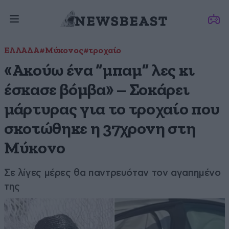
ΕΛΛΑΔΑ
#Μύκονος
#τροχαίο
«Ακούω ένα “μπαμ” λες κι
έσκασε βόμβα» – Σοκάρει
μάρτυρας για το τροχαίο που
σκοτώθηκε η 37χρονη στη
Μύκονο
Σε λίγες μέρες θα παντρευόταν τον αγαπημένο
της