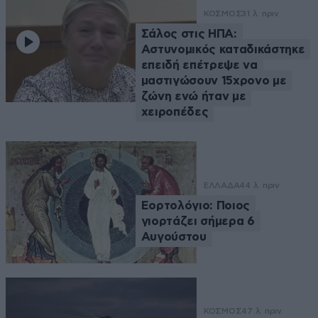
ΚΟΣΜΟΣ
31 λ. πριν
Σάλος στις ΗΠΑ:
Αστυνομικός καταδικάστηκε
επειδή επέτρεψε να
μαστιγώσουν 15χρονο με
ζώνη ενώ ήταν με
χειροπέδες
ΕΛΛΑΔΑ
44 λ. πριν
Εορτολόγιο: Ποιος
γιορτάζει σήμερα 6
Αυγούστου
ΚΟΣΜΟΣ
47 λ. πριν