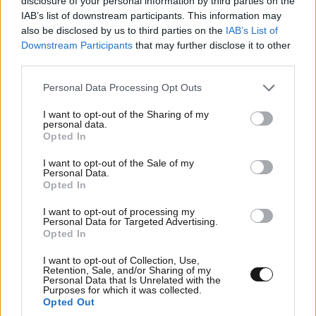
disclosure of your personal information by third parties on the
TRENDING
IAB’s list of downstream participants. This information may
also be disclosed by us to third parties on the
IAB’s List of
Downstream Participants
that may further disclose it to other
third parties.
Please note that this website/app uses one or more Google
Personal Data Processing Opt Outs
services and may gather and store information including but
not limited to your visit or usage behaviour. You may click to
I want to opt-out of the Sharing of my
personal data.
grant or deny consent to Google and its third-party tags to
Opted In
use your data for below specified purposes in below Google
consent section.
I want to opt-out of the Sale of my
Personal Data.
Opted In
I want to opt-out of processing my
Personal Data for Targeted Advertising.
Opted In
ΕΛΛΑΔΑ
05·08·2026 21:24
I want to opt-out of Collection, Use,
«Κάηκε το σπίτι μας στην Ελλάδα λίγο πριν
Retention, Sale, and/or Sharing of my
Personal Data that Is Unrelated with the
μετακομίσουμε»: Απαρηγόρητη η οικογένεια
Purposes for which it was collected.
από τη Βρετανία που είδε το όνειρο ζωής να
Opted Out