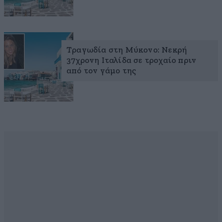
Τραγωδία στη Μύκονο: Νεκρή
37χρονη Ιταλίδα σε τροχαίο πριν
από τον γάμο της