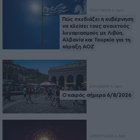
ΠΟΛΙΤΙΚΗ
10 λ. πριν
Πώς σχεδιάζει η κυβέρνηση
να κλείσει τους ανοιχτούς
λογαριασμούς με Λιβύη,
Αλβανία και Τουρκία για τη
χάραξη ΑΟΖ
ΕΛΛΑΔΑ
19 λ. πριν
Ο καιρός σήμερα 6/8/2026
LIFESTYLE
23 λ. πριν