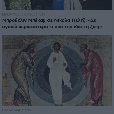
LIFESTYLE
05·08·2026 13:16
Μπρούκλιν Μπέκαμ σε Νίκολα Πελτζ: «Σε
αγαπώ περισσότερο κι από την ίδια τη ζωή»
ΕΛΛΑΔΑ
44 λ. πριν