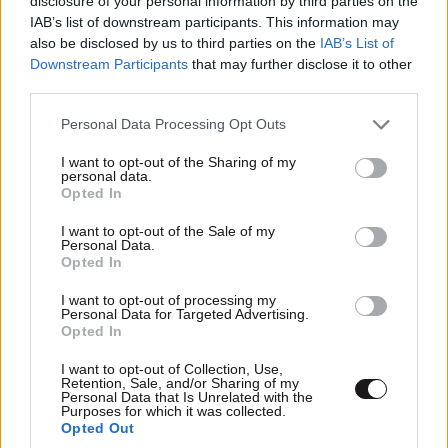
Υπέροχα μαντάτα
disclosure of your personal information by third parties on the
11·06·2026 15:46
IAB’s list of downstream participants. This information may
also be disclosed by us to third parties on the
IAB’s List of
Καλό είναι να σώζονται οι ζωές αλλά αυτοί όπως το
Downstream Participants
that may further disclose it to other
πάνε θα βάζουν βηματοδότη κι απεινιδωτή στον
third parties.
καθένα. Καλού κακού. Και ποιος δε θα βάλει αν του
ταξουν και του αποδείξουν επιστημονικά ότι οι
Please note that this website/app uses one or more Google
Personal Data Processing Opt Outs
καρδιές δεν είναι όπως παλιά που φταναν τα 90 οι
services and may gather and store information including but
not limited to your visit or usage behaviour. You may click to
I want to opt-out of the Sharing of my
άνθρωποι και τώρα εκεί στα 22 χρειάζεσαι ετήσιο
personal data.
grant or deny consent to Google and its third-party tags to
τσεκ απ, χρειάζεσαι 452 εξετάσεις ετησίως αλλά και
Opted In
use your data for below specified purposes in below Google
γιατί όχι να βάλεις ένα full synthetic body μη τυχόν
consent section.
I want to opt-out of the Sale of my
σου χαλάσει το δερμάτινο και υποστεί καμιά φθορά.
Personal Data.
Πφφφ
Opted In
I want to opt-out of processing my
Απαντήστε
0
0
Personal Data for Targeted Advertising.
Opted In
I want to opt-out of Collection, Use,
Retention, Sale, and/or Sharing of my
Personal Data that Is Unrelated with the
Purposes for which it was collected.
Opted Out