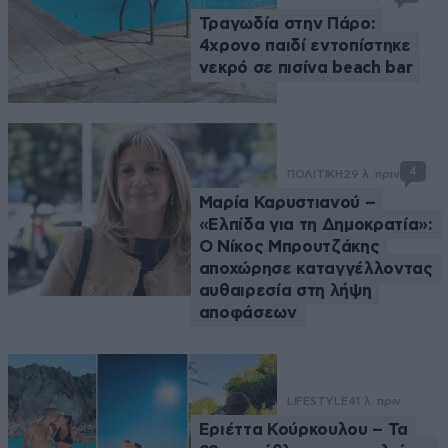
Τραγωδία στην Πάρο:
4χρονο παιδί εντοπίστηκε
νεκρό σε πισίνα beach bar
4
ΠΟΛΙΤΙΚΗ
29 λ. πριν
Μαρία Καρυστιανού –
«Ελπίδα για τη Δημοκρατία»:
Ο Νίκος Μπρουτζάκης
αποχώρησε καταγγέλλοντας
αυθαιρεσία στη λήψη
αποφάσεων
LIFESTYLE
41 λ. πριν
Εριέττα Κούρκουλου – Τα