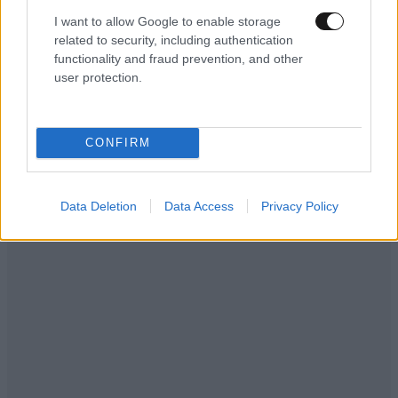
I want to allow Google to enable storage
related to security, including authentication
functionality and fraud prevention, and other
user protection.
ΟΙΚΟΝΟΜΙΑ
08·08·2026 13:03
CONFIRM
Ποιοι φορολογούμενοι θα λάβουν email ή
τηλεφώνημα από την ΑΑΔΕ για φορολογικές
εκκρεμότητες
Data Deletion
Data Access
Privacy Policy