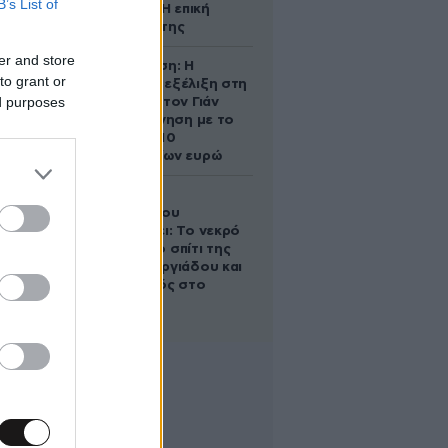
B’s List of
ένα παιδί – Η επική
αντίδρασή της
er and store
Αθηνά Ωνάση: Η
to grant or
απρόσμενη εξέλιξη στη
ed purposes
διαμάχη με τον Γιάν
Τοπς – Η κίνηση με το
άλογο των 10
εκατομμυρίων ευρώ
Ο Στράτος
Τζώρτζογλου
αποκαλύπτει: Το νεκρό
έμβρυο στο σπίτι της
Μαρίας Γεωργιάδου και
ο εγκλεισμός στο
ψυχιατρείο