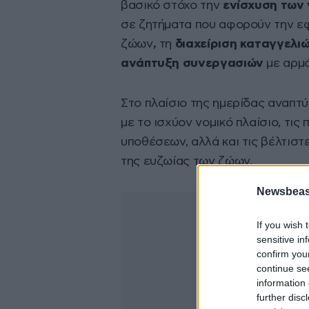
βασικό στόχο την
ενίσχυση των
σε ζητήματα που αφορούν την ε
ζώων
,
τη
διαχείριση καταγγελιώ
ανάπτυξη συνεργασιών
με αρμό
Στο πλαίσιο της ημερίδας αναπτ
με το ισχύον νομικό πλαίσιο, τις
υποθέσεων, αλλά και τις βέλτιστ
της ευζωίας των ζώων.
Newsbeast
If you wish 
sensitive in
confirm you
continue se
information 
further disc