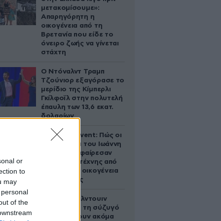
μετακομίσουμε»:
Απαρηγόρητη η
οικογένεια από τη
Βρετανία που είδε το
όνειρο ζωής να γίνεται
στάχτη
Ο Ντόναλντ Τραμπ
Τζούνιορ εξαγόρασε το
μερίδιο της Κίμπερλι
Γκίλφοϊλ στην πολυτελή
έπαυλη των 13,6 εκατ.
δολαρίων
Παλάτι Marivent: Πώς οι
κληρονόμοι του Ιωάννη
Σαριδάκη αφαίρεσαν
sonal or
1.300 έργα τέχνης από
ection to
τη βασιλική οικογένεια
της Ισπανίας
ou may
 personal
Ο Άλεκ Μπάλντουιν
out of the
ζήτησε από τη σύζυγό
 downstream
του να κάνουν ακόμα