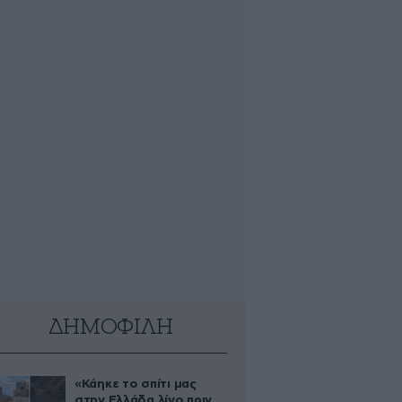
ΔΗΜΟΦΙΛΗ
«Κάηκε το σπίτι μας
στην Ελλάδα λίγο πριν