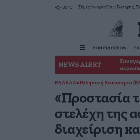
Σήμερα
γιορτάζουν:
ΡΟΗ ΕΙΔΗΣΕΩΝ
ΕΛ
Συναγερ
NEWS ALERT
αεροσκ
ΕΛΛΑΔΑ
#Ελληνική Αστυνομία (ΕΛ
«Προστασία τ
στελέχη της α
διαχείριση κ