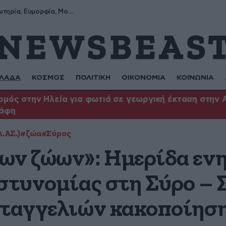
Σωτήρης, Σωτηρία, Ευμορφία, Μορφούλα
ΛΑΔΑ
ΚΟΣΜΟΣ
ΠΟΛΙΤΙΚΗ
ΟΙΚΟΝΟΜΙΑ
ΚΟΙΝΩΝΙΑ
μός στην Ηλεία για φωτιά σε γεωργική έκταση στην 
άφη
.ΑΣ.)
#ζώα
#Σύρος
ων ζώων»: Ημερίδα εν
στυνομίας στη Σύρο – 
αταγγελιών κακοποίησ