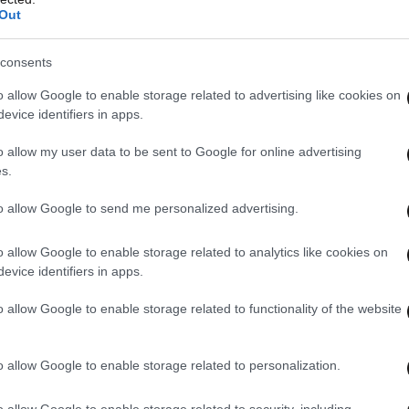
Out
 αρμόδια εισαγγελική λειτουργός για θέματα
ας Πρωτοδικών Σύρου, Ευτυχία Ταβουλαρέα, η
consents
κής Ανάπτυξης και Πρασίνου του δήμου Σύρου-
o allow Google to enable storage related to advertising like cookies on
ύ, καθώς και ο προϊστάμενος του Τμήματος
evice identifiers in apps.
της Γενικής Περιφερειακής Αστυνομικής
στυνόμος Α’ Σταμάτιος Βούλγαρης.
o allow my user data to be sent to Google for online advertising
s.
ωματικοί και στελέχη από όλες τις αστυνομικές
to allow Google to send me personalized advertising.
επιβεβαιώνοντας το αυξημένο ενδιαφέρον και τη
o allow Google to enable storage related to analytics like cookies on
οστασία των ζώων και στην αποτελεσματική
evice identifiers in apps.
τικών, σύμφωνα με το ΑΠΕ-ΜΠΕ.
o allow Google to enable storage related to functionality of the website
o allow Google to enable storage related to personalization.
o allow Google to enable storage related to security, including