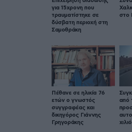
Επιχείρηση διάσωσης
Συνα
για 15χρονη που
Χαλκ
τραυματίστηκε σε
στο
δύσβατη περιοχή στη
Σαμοθράκη
Πέθανε σε ηλικία 76
Συγκ
ετών ο γνωστός
από 
συγγραφέας και
προσ
δικηγόρος Γιάννης
αυτο
Γρηγοράκης
χιλι