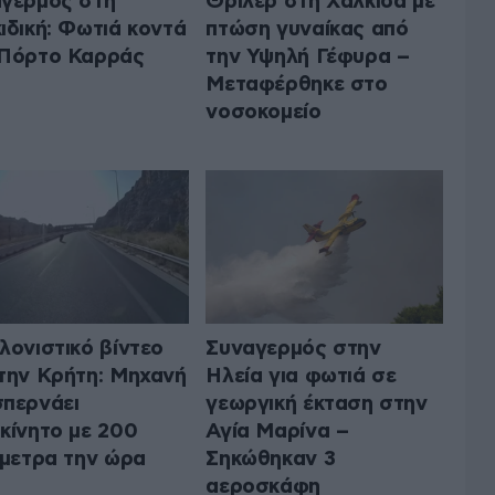
γερμός στη
Θρίλερ στη Χαλκίδα με
ιδική: Φωτιά κοντά
πτώση γυναίκας από
 Πόρτο Καρράς
την Υψηλή Γέφυρα –
Μεταφέρθηκε στο
νοσοκομείο
λονιστικό βίντεο
Συναγερμός στην
την Κρήτη: Μηχανή
Ηλεία για φωτιά σε
περνάει
γεωργική έκταση στην
κίνητο με 200
Αγία Μαρίνα –
όμετρα την ώρα
Σηκώθηκαν 3
αεροσκάφη