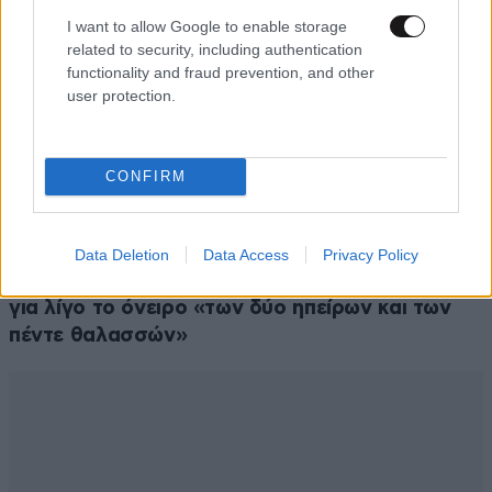
I want to allow Google to enable storage
related to security, including authentication
functionality and fraud prevention, and other
user protection.
CONFIRM
Data Deletion
Data Access
Privacy Policy
ΕΛΛΑΔΑ
10·08·2026 00:07
Σαν σήμερα 10 Αυγούστου: Η Ελλάδα αγγίζει
για λίγο το όνειρο «των δύο ηπείρων και των
πέντε θαλασσών»