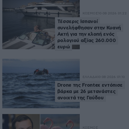
ΚΟΣΜΟΣ
10·08·2026 01:22
Τέσσερις Ισπανοί
συνελήφθησαν στην Κυανή
Ακτή για την κλοπή ενός
ρολογιού αξίας 260.000
ευρώ
ΕΛΛΑΔΑ
10·08·2026 01:10
Drone της Frontex εντόπισε
βάρκα με 26 μετανάστες
ανοιχτά της Γαύδου
ΚΟΣΜΟΣ