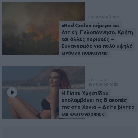
ΕΛΛΑΔΑ
14 λ. πριν
«Red Code» σήμερα σε
Αττική, Πελοπόννησο, Κρήτη
και άλλες περιοχές –
Συναγερμός για πολύ υψηλό
κίνδυνο πυρκαγιάς
LIFESTYLE
10·08·2026 01:50
Η Σίσσυ Χρηστίδου
απολαμβάνει τις διακοπές
της στα Χανιά – Δείτε βίντεο
και φωτογραφίες