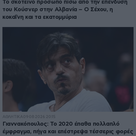
Το σκοτεινό πρόσωπο πίσω από την επένδυση
του Κούσνερ στην Αλβανία – Ο Σέχου, η
κοκαΐνη και τα εκατομμύρια
ΑΘΛΗΤΙΚΑ
09·08·2026 20:15
Γιαννακόπουλος: Το 2020 έπαθα πολλαπλό
έμφραγμα, πήγα και επέστρεψα τέσσερις φορές