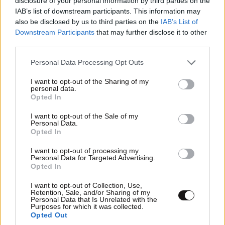
disclosure of your personal information by third parties on the
από την σοβιετία τους προσέλαβε το πασοκ στην
IAB’s list of downstream participants. This information may
Ολυμπιακή και έχουν εκτοπίσει αυτούς που δούλευαν
also be disclosed by us to third parties on the
IAB’s List of
από την εποχή του Ωνάση και προβάλουν σαν
Downstream Participants
that may further disclose it to other
θεματοφύλακες (όποιος θέλει ονόματα διευθύνσεις
third parties.
και ποσά στην διάθεσή του )
Please note that this website/app uses one or more Google
Personal Data Processing Opt Outs
services and may gather and store information including but
Απαντήστε
0
0
not limited to your visit or usage behaviour. You may click to
I want to opt-out of the Sharing of my
personal data.
grant or deny consent to Google and its third-party tags to
Opted In
use your data for below specified purposes in below Google
consent section.
I want to opt-out of the Sale of my
Personal Data.
Opted In
I want to opt-out of processing my
Personal Data for Targeted Advertising.
Opted In
I want to opt-out of Collection, Use,
Retention, Sale, and/or Sharing of my
Personal Data that Is Unrelated with the
Purposes for which it was collected.
Opted Out