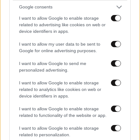
Google consents
I want to allow Google to enable storage
related to advertising like cookies on web or
ΣΤΕΛΕΧΗ
09·06·2026 19:04
device identifiers in apps.
Πρέπει να αναφερθεί η συνεισφορά του Αλέξανδρου
I want to allow my user data to be sent to
και μερικών διευθυντικών στελεχών που αποφάσισαν
Google for online advertising purposes.
/πρότειναν τα δρομολόγια Ν.Αφρική , Αυστραλία ,
I want to allow Google to send me
Ιαπωνία .
personalized advertising.
Απαντήστε
0
0
I want to allow Google to enable storage
related to analytics like cookies on web or
device identifiers in apps.
TRENDING
I want to allow Google to enable storage
related to functionality of the website or app.
I want to allow Google to enable storage
related to personalization.