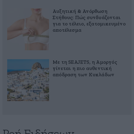
Αυξητική & Ανόρθωση
Στήθους: Πώς συνδυάζονται
για το τέλειο, εξατομικευμένο
αποτέλεσμα
Με τη SEAJETS, η Αμοργός
γίνεται η πιο αυθεντική
απόδραση των Κυκλάδων