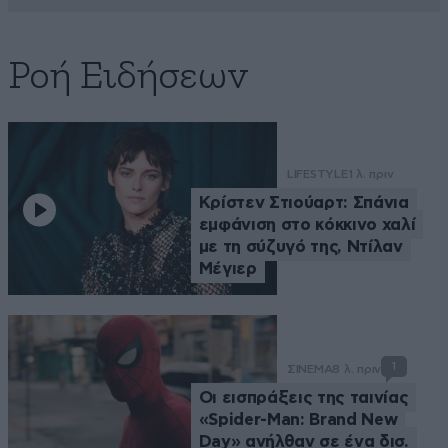
Ροή Ειδήσεων
LIFESTYLE
1 λ. πριν
Κρίστεν Στιούαρτ: Σπάνια
εμφάνιση στο κόκκινο χαλί
με τη σύζυγό της, Ντίλαν
Μέγιερ
1
ΣΙΝΕΜΑ
8 λ. πριν
Οι εισπράξεις της ταινίας
«Spider-Man: Brand New
Day» ανήλθαν σε ένα δισ.