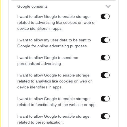
Google consents
I want to allow Google to enable storage
Ευρωπαϊκό «πάρτι» με ιστορικά ρεκόρ σε
related to advertising like cookies on web or
Παρίσι και Μαδρίτη – Επιφυλακτικότητα στη
device identifiers in apps.
Wall Street
I want to allow my user data to be sent to
Google for online advertising purposes.
I want to allow Google to send me
personalized advertising.
Ακολουθήστε το
NEWSBEAST
στο
Google News
και μάθετε πρώτοι όλες τις ειδήσεις
I want to allow Google to enable storage
related to analytics like cookies on web or
device identifiers in apps.
I want to allow Google to enable storage
related to functionality of the website or app.
I want to allow Google to enable storage
related to personalization.