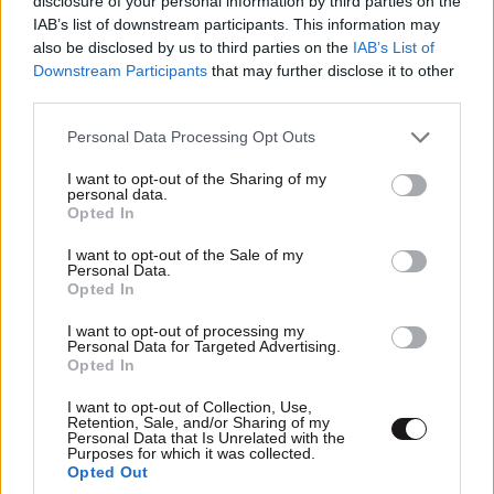
disclosure of your personal information by third parties on the
IAB’s list of downstream participants. This information may
also be disclosed by us to third parties on the
IAB’s List of
Downstream Participants
that may further disclose it to other
third parties.
Please note that this website/app uses one or more Google
Personal Data Processing Opt Outs
services and may gather and store information including but
Αγροτικές ενισχύσεις: Ψηφιακό μπλόκο σε
not limited to your visit or usage behaviour. You may click to
I want to opt-out of the Sharing of my
«μαϊμού» χωράφια και ανύπαρκτα κοπάδια
personal data.
grant or deny consent to Google and its third-party tags to
Opted In
use your data for below specified purposes in below Google
consent section.
I want to opt-out of the Sale of my
Personal Data.
Opted In
I want to opt-out of processing my
Personal Data for Targeted Advertising.
Opted In
I want to opt-out of Collection, Use,
Retention, Sale, and/or Sharing of my
Personal Data that Is Unrelated with the
Purposes for which it was collected.
Opted Out