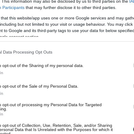
. This information may also be disclosed by us to third parties on the
IA
ρεσιών, διαμορφώνουν έναν πιο απλό, πιο
Participants
that may further disclose it to other third parties.
, στον οποίο η τεχνολογία λειτουργεί ως
 that this website/app uses one or more Google services and may gath
ας, της αποδοτικότητας και της
including but not limited to your visit or usage behaviour. You may click 
νων υπηρεσιών.
 to Google and its third-party tags to use your data for below specifi
ogle consent section.
του e-ΕΦΚΑ κατέχει το νέο Ολοκληρωμένο
l Data Processing Opt Outs
μέσω του οποίου ενοποιούνται όλα τα βασικά
έα σε ένα ενιαίο και διαλειτουργικό ψηφιακό
o opt-out of the Sharing of my personal data.
In
o opt-out of the Sale of my Personal Data.
τρέπει την ενιαία διαχείριση των εισφορών και
In
τοματοποίηση κρίσιμων διαδικασιών, ιδίως στον
to opt-out of processing my Personal Data for Targeted
 την ενίσχυση της διαφάνειας και των
ing.
In
o opt-out of Collection, Use, Retention, Sale, and/or Sharing
ersonal Data that Is Unrelated with the Purposes for which it
ότητα ταχύτερης προσαρμογής σε αλλαγές, ενώ
lected.