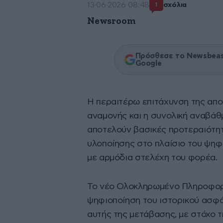
13·06·2026 08:48
σχόλια
1
Newsroom
Πρόσθεσε το Newsbeast
Google
Η περαιτέρω επιτάχυνση της απο
αναμονής και η συνολική αναβά
αποτελούν βασικές προτεραιότητ
υλοποίησης στο πλαίσιο του ψη
με αρμόδια στελέχη του φορέα.
Το νέο Ολοκληρωμένο Πληροφορι
ψηφιοποίηση του ιστορικού ασφά
αυτής της μετάβασης, με στόχο 