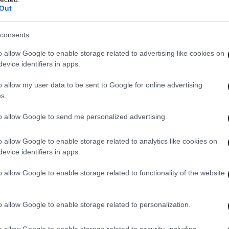
Out
είς, όπως η Ανεξάρτητη Αρχή Δημοσίων Εσόδων
ητρώο (Γ.Ε.ΜΗ.).
consents
o allow Google to enable storage related to advertising like cookies on
έλη του έργου είναι πολλαπλά.
Οι
evice identifiers in apps.
ημαντικά, καθώς τα αιτήματα και οι συναλλαγές
θα διεκπεραιώνονται ταχύτερα και
o allow my user data to be sent to Google for online advertising
s.
to allow Google to send me personalized advertising.
o allow Google to enable storage related to analytics like cookies on
evice identifiers in apps.
o allow Google to enable storage related to functionality of the website
o allow Google to enable storage related to personalization.
o allow Google to enable storage related to security, including