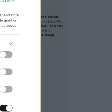
B’s List of
Αυγούστου
er and store
Μαρία Εκμεκτσίογλου:
to grant or
«17 λευκά τριαντάφυλλα
ed purposes
για έναν χρόνο» από τον
σύζυγό της στην
Κωνσταντινούπολη