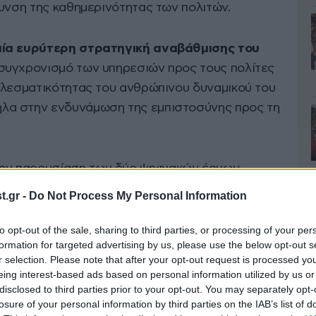
λυνση της καθημερινότητας των πολιτών.
μία ευρύτερη στρατηγική αναβάθμισης του
κσυγχρονισμό των υπηρεσιών προς τους πολίτες
ελεσματικότητας του ανθρώπινου δυναμικού του
λα στην ενδυνάμωση της εμπιστοσύνης προς τη
ν παρουσίαση των δύο ψηφιακών έργων,
 και Κοινωνικής Ασφάλισης, Νίκης Κεραμέως, ο
.gr -
Do Not Process My Personal Information
άση λειτουργίας με ανθρωποκεντρικό
ς μετασχηματισμός δεν αντιμετωπίζεται ως
to opt-out of the sale, sharing to third parties, or processing of your per
formation for targeted advertising by us, please use the below opt-out s
ς βαθύτερη αλλαγή νοοτροπίας και λειτουργίας.
r selection. Please note that after your opt-out request is processed y
eing interest-based ads based on personal information utilized by us or
 e-ΕΦΚΑ και όπως μεταδίδει το Αθηναϊκό
disclosed to third parties prior to your opt-out. You may separately opt-
losure of your personal information by third parties on the IAB’s list of
βληματικά έργα, σε συνδυασμό με τη συνεχή