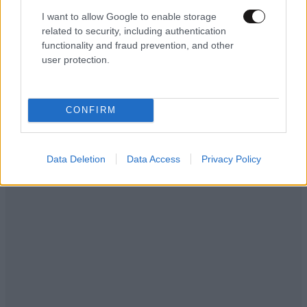
Η ανωμαλία σε όλο της το μεγαλείο. Καμαρώστε....
I want to allow Google to enable storage
related to security, including authentication
Απαντήστε
1
0
functionality and fraud prevention, and other
user protection.
Ανώμαλος είσαι
27·06·2026 11:32
και φαίνεσαι.
CONFIRM
Απαντήστε
0
0
Data Deletion
Data Access
Privacy Policy