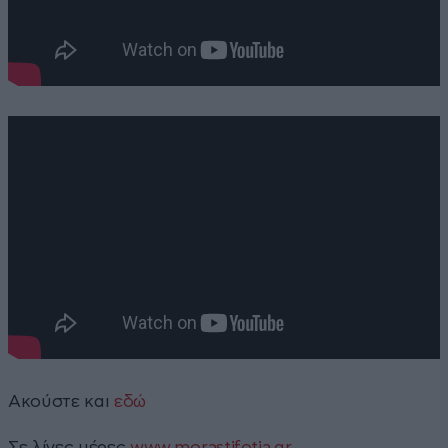
Ακούστε και
εδώ
Σε λίγες μέρες
www.morastifotia.gr