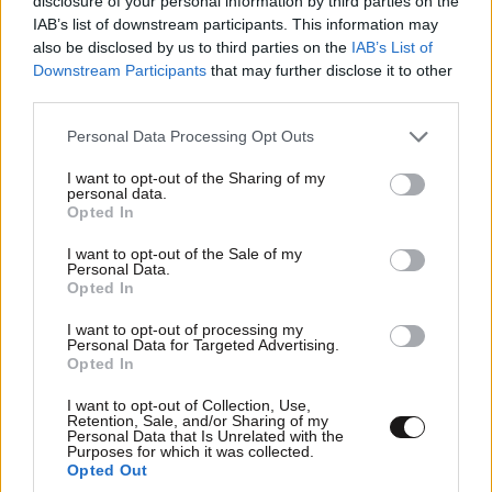
disclosure of your personal information by third parties on the
IAB’s list of downstream participants. This information may
also be disclosed by us to third parties on the
IAB’s List of
Downstream Participants
that may further disclose it to other
third parties.
Please note that this website/app uses one or more Google
Personal Data Processing Opt Outs
services and may gather and store information including but
not limited to your visit or usage behaviour. You may click to
I want to opt-out of the Sharing of my
personal data.
grant or deny consent to Google and its third-party tags to
Opted In
use your data for below specified purposes in below Google
consent section.
I want to opt-out of the Sale of my
Personal Data.
Opted In
ΣΧΌΛΙΑ ΑΝΑΓΝΩΣΤΏΝ
2
I want to opt-out of processing my
Personal Data for Targeted Advertising.
Opted In
I want to opt-out of Collection, Use,
Retention, Sale, and/or Sharing of my
Personal Data that Is Unrelated with the
Purposes for which it was collected.
Opted Out
ΠΡΟΣΘΕΣΤΕ ΤΟ ΣΧΟΛΙΟ ΣΑΣ