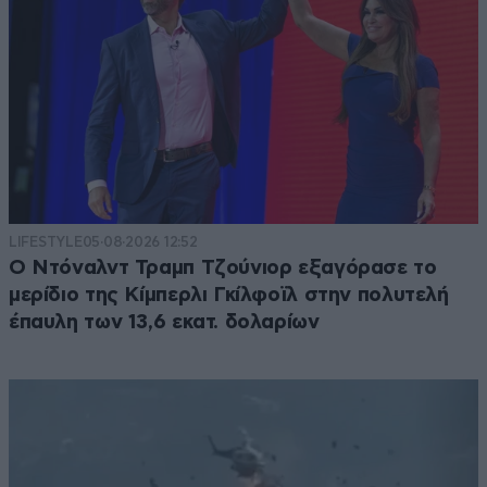
LIFESTYLE
05·08·2026 12:52
Ο Ντόναλντ Τραμπ Τζούνιορ εξαγόρασε το
μερίδιο της Κίμπερλι Γκίλφοϊλ στην πολυτελή
έπαυλη των 13,6 εκατ. δολαρίων